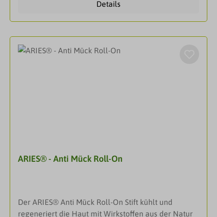
Details
der ätherischen Öle ist sofort
spürbar.DarreichungsformRoll-
OnAnwendungWohldosiert am Handgelenk, auf der
Stirn oder auch auf den Schläfen auftragen, um so
die Wirkung vor allem über die Atemwege zu
entfalten.
ARIES® - Anti Mück Roll-On
Der ARIES® Anti Mück Roll-On Stift kühlt und
regeneriert die Haut mit Wirkstoffen aus der Natur