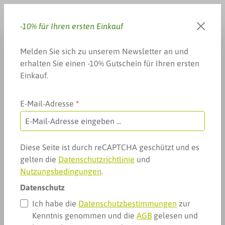
Zum Hauptinhalt springen
-10% für Ihren ersten Einkauf
Du hast 0 Produkte auf dem 
Warenkorb enthä
Melden Sie sich zu unserem Newsletter an und
erhalten Sie einen -10% Gutschein für Ihren ersten
Einkauf.
E-Mail-Adresse
*
Arzneimittel & mehr
Heuschnupfen, Allergie & mehr
Allergie: gereizte Haut
Allergie: gereizte Haut
Diese Seite ist durch reCAPTCHA geschützt und es
gelten die
Datenschutzrichtlinie
und
Nutzungsbedingungen
.
Datenschutz
Ich habe die
Datenschutzbestimmungen
zur
Kenntnis genommen und die
AGB
gelesen und