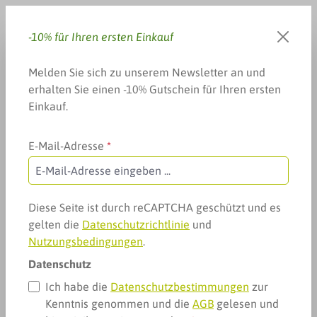
Zum Hauptinhalt springen
-10% für Ihren ersten Einkauf
Du hast 0 Produkte auf dem 
Warenkorb enthä
Melden Sie sich zu unserem Newsletter an und
erhalten Sie einen -10% Gutschein für Ihren ersten
Einkauf.
E-Mail-Adresse
*
Arzneimittel & mehr
Heuschnupfen, Allergie & mehr
Allergie: Sonne und Haut
Allergie: Sonne und Haut
Diese Seite ist durch reCAPTCHA geschützt und es
gelten die
Datenschutzrichtlinie
und
Nutzungsbedingungen
.
Datenschutz
Ich habe die
Datenschutzbestimmungen
zur
Kenntnis genommen und die
AGB
gelesen und