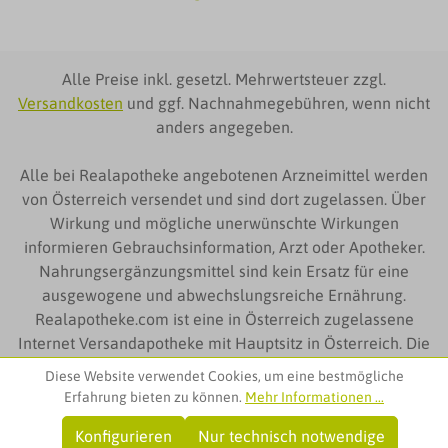
Alle Preise inkl. gesetzl. Mehrwertsteuer zzgl.
Versandkosten
und ggf. Nachnahmegebühren, wenn nicht
anders angegeben.
Alle bei Realapotheke angebotenen Arzneimittel werden
von Österreich versendet und sind dort zugelassen. Über
Wirkung und mögliche unerwünschte Wirkungen
informieren Gebrauchsinformation, Arzt oder Apotheker.
Nahrungsergänzungsmittel sind kein Ersatz für eine
ausgewogene und abwechslungsreiche Ernährung.
Realapotheke.com ist eine in Österreich zugelassene
Internet Versandapotheke mit Hauptsitz in Österreich. Die
auf Realapotheke.com zur Verfügung gestellten
Diese Website verwendet Cookies, um eine bestmögliche
Produktinformationen richten sich ausschließlich an
Erfahrung bieten zu können.
Mehr Informationen ...
Kunden aus Österreich
Konfigurieren
Nur technisch notwendige