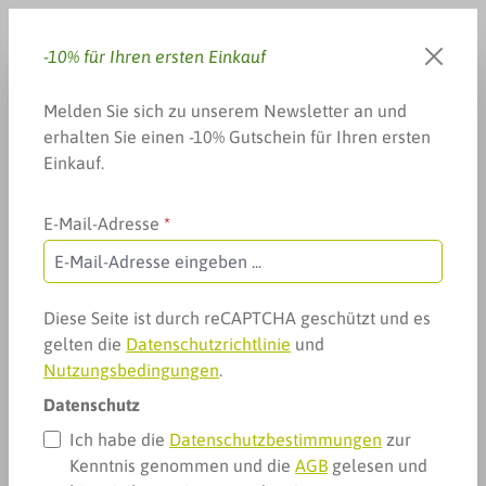
Zum Hauptinhalt springen
-10% für Ihren ersten Einkauf
Du hast 0 Produkte auf dem 
Warenkorb enthä
Melden Sie sich zu unserem Newsletter an und
erhalten Sie einen -10% Gutschein für Ihren ersten
Einkauf.
E-Mail-Adresse
*
Informationen
Impressum
Impressum
Diese Seite ist durch reCAPTCHA geschützt und es
gelten die
Datenschutzrichtlinie
und
Informationspflicht lt. § 5 Abs. 1 E-Commerce-
Nutzungsbedingungen
.
Gesetz
Datenschutz
Ich habe die
Datenschutzbestimmungen
zur
Für den Inhalt verantwortlich:
Kenntnis genommen und die
AGB
gelesen und