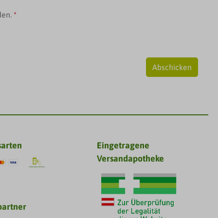
den.
*
Abschicken
sarten
Eingetragene
Versandapotheke
partner