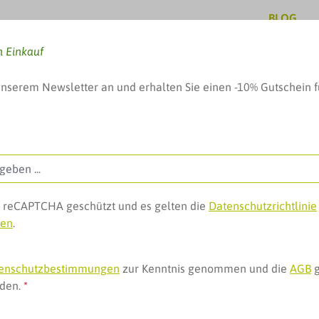
BLOG
n Einkauf
unserem Newsletter an und erhalten Sie einen -10% Gutschein f
, Baby & mehr
Pflege & Schönheit
Geschenke, 
ch reCAPTCHA geschützt und es gelten die
Datenschutzrichtlinie
gen
.
enschutzbestimmungen
zur Kenntnis genommen und die
AGB
g
nden.
*