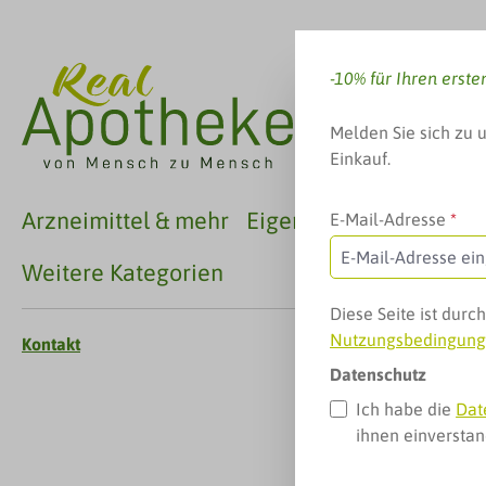
 Hauptinhalt springen
Zur Suche springen
Zur Hauptnavigation springen
-10% für Ihren erste
Melden Sie sich zu 
Einkauf.
Arzneimittel & mehr
Eigenmarken
Familie
E-Mail-Adresse
*
Weitere Kategorien
Diese Seite ist dur
Nutzungsbedingun
Kontakt
Datenschutz
Ich habe die
Dat
ihnen einversta