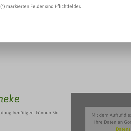
(*) markierten Felder sind Pflichtfelder.
heke
atung benötigen, können Sie
Mit dem Aufruf dies
Ihre Daten an Go
Datens