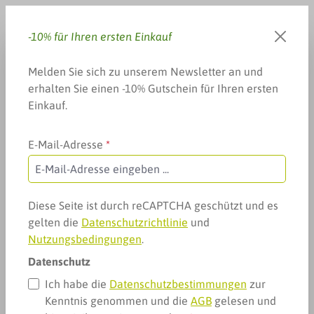
Zum Hauptinhalt springen
-10% für Ihren ersten Einkauf
Du hast 0 Produkte auf dem 
Warenkorb enthä
Melden Sie sich zu unserem Newsletter an und
erhalten Sie einen -10% Gutschein für Ihren ersten
Einkauf.
E-Mail-Adresse
*
Arzneimittel & mehr
Heuschnupfen, Allergie & mehr
Allergie: Raumluft-Reinigung
Allergie: Raumluft-Reinigung
Diese Seite ist durch reCAPTCHA geschützt und es
gelten die
Datenschutzrichtlinie
und
Nutzungsbedingungen
.
Datenschutz
Ich habe die
Datenschutzbestimmungen
zur
Kenntnis genommen und die
AGB
gelesen und