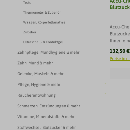
Accu-Ch
für die 
Tests
Blutzuck
aus Kapil
Thermometer & Zubehör
venösem 
Messgerät
Waagen, Körperfettanalyse
Accu-Che
FreeStyle 
Zubehör
Blutzucke
verwendet
Ihnen ein
nicht für
Ultraschall- & Kontaktgel
Blutzuck
mellitus 
Reguläre
132,50 €
Zahnpflege, Mundhygiene & mehr
"Alles i
System ist
Preise inkl
keine ein
Zahn, Mund & mehr
außerhalb
Lanzetten
geeignet.
Gelenke, Muskeln & mehr
Mobile kö
Für jeden
vielfältig
und zuver
Pflege, Hygiene & mehr
Blutzucke
Blutzucke
Raucherentwöhnung
pro Kasset
Blutmenge
Stechhilf
- nur 0,3 
Schmerzen, Entzündungen & mehr
Trommel. 
- Die Zip
Vitamine, Mineralstoffe & mehr
Blutzucke
das Aufsa
vier einfa
- Das Mes
Stoffwechsel, Blutzucker & mehr