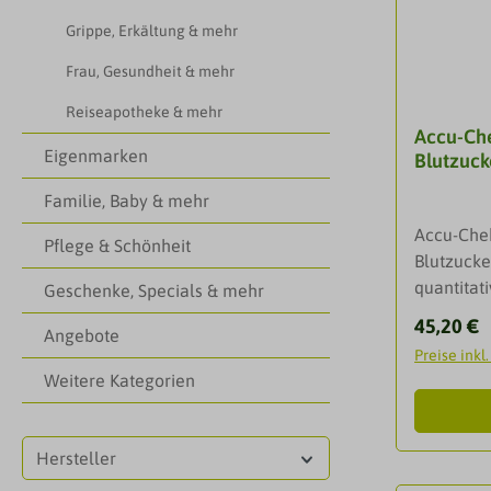
öffnen, B
einstellb
Spitzensc
Grippe, Erkältung & mehr
Alarme.Pa
wenigen S
Messgerä
Frau, Gesundheit & mehr
präzise E
Lite Etui 
Accu-Chek
Reiseapotheke & mehr
SchritteB
Accu-Che
Testkasset
ches Mater
Eigenmarken
Blutzuc
einzelnen 
Sets entha
Klick-Ste
Blutzucke
Familie, Baby & mehr
Trommel f
Einmal-La
Accu-Che
Blutgewi
Pflege & Schönheit
Kontroll
Blutzucke
einzelner
utzucker
quantitat
Geschenke, Specials & mehr
Speicher 
siehe Bei
mit frisc
Bequemes
Reguläre
45,20 €
ansehen
Angebote
dem Finge
USBTechn
Preise inkl
und Ober
Daten Blu
Weitere Kategorien
dienen als
µLMessdau
Überwach
(abhängig
Blutzucke
Konzentra
Hersteller
Funktion
ngMessbe