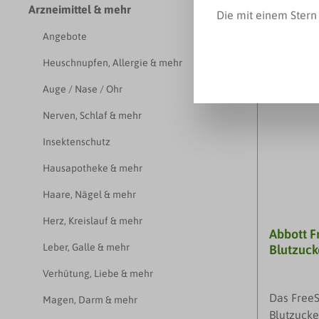
Arzneimittel & mehr
Die mit einem Stern 
Angebote
Heuschnupfen, Allergie & mehr
Auge / Nase / Ohr
Nerven, Schlaf & mehr
Insektenschutz
Hausapotheke & mehr
Haare, Nägel & mehr
Herz, Kreislauf & mehr
Abbott F
Leber, Galle & mehr
Blutzuc
Verhütung, Liebe & mehr
Das FreeS
Magen, Darm & mehr
Blutzucke