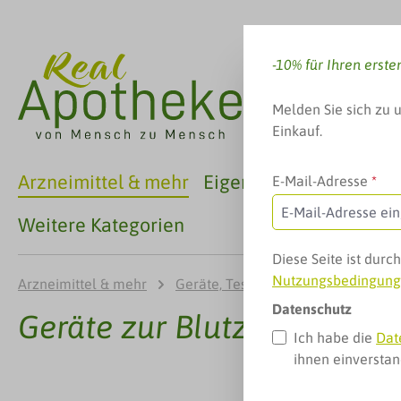
 Hauptinhalt springen
Zur Suche springen
Zur Hauptnavigation springen
-10% für Ihren erste
Melden Sie sich zu 
Einkauf.
Arzneimittel & mehr
Eigenmarken
Familie
E-Mail-Adresse
*
Weitere Kategorien
Diese Seite ist dur
Nutzungsbedingun
Arzneimittel & mehr
Geräte, Tests & mehr
Geräte zu
Datenschutz
Geräte zur Blutzuckermes
Ich habe die
Dat
ihnen einversta