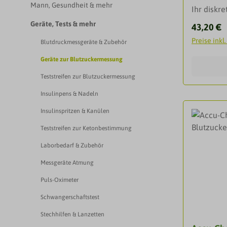
Mann, Gesundheit & mehr
Ihr diskre
nur einem
Geräte, Tests & mehr
Reguläre
43,20 €
erhalten 
Preise inkl
Blutdruckmessgeräte & Zubehör
Ergebniss
FreeStyle 
Geräte zur Blutzuckermessung
vitro-Med
Teststreifen zur Blutzuckermessung
automatis
Messung d
Insulinpens & Nadeln
System b
Insulinspritzen & Kanülen
und den Te
Teststreifen zur Ketonbestimmung
Selbsttes
durch Pf
Laborbedarf & Zubehör
professio
Messgeräte Atmung
Hilfsmitt
Diabetes 
Puls-Oximeter
diesem S
Schwangerschaftstest
Fachperso
Stechhilfen & Lanzetten
von Patie