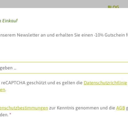
BLOG
n Einkauf
unserem Newsletter an und erhalten Sie einen -10% Gutschein f
, Baby & mehr
Pflege & Schönheit
Geschenke, 
ch reCAPTCHA geschützt und es gelten die
Datenschutzrichtlinie
gen
.
r Blutzuckermessung
sung
enschutzbestimmungen
zur Kenntnis genommen und die
AGB
g
nden.
*