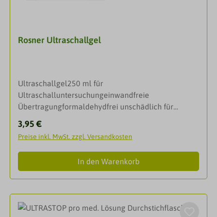
Rosner Ultraschallgel
Ultraschallgel250 ml für
Ultraschalluntersuchungeinwandfreie
Übertragungformaldehydfrei unschädlich für
Schallköpfe haut- und
Regulärer Preis:
3,95 €
schleimhautneutralwasserlöslich nicht
Preise inkl. MwSt. zzgl. Versandkosten
fleckendohne Farb- und Duftzusätze
InhaltsstoffeAqua, Glyzercin, Carbomer, Sodium,
In den Warenkorb
Hydroxide, Propylene, Glycal, Benzyl Alkohol,
Methylchloroisothiazolinone, Methyisothiazolinone