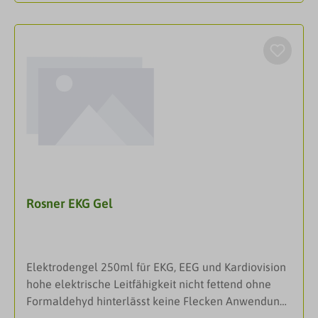
Kontaktgläsern wird nur ausgebildeten
1.4034 gefertigt – auch bekannt als Stahl für
Augenspezialisten
Schneidegeräte in der Chirurgie. Sie sind alle
empfohlen.InhaltsstoffeZusammensetzung:
nickelfrei, anit-allergisch und
Hypromellose, Benzalkoniumchlorid
sterilisierbar.DarreichungsformZange
(Konservierungsmittel) 0,1 mg/g, Borsäure,
Trometamol und Wasser für Injektionszwecke.
Rosner EKG Gel
Elektrodengel 250ml für EKG, EEG und Kardiovision
hohe elektrische Leitfähigkeit nicht fettend ohne
Formaldehyd hinterlässt keine Flecken Anwendung