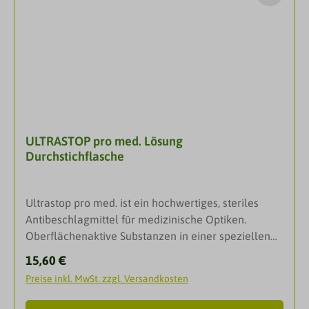
ULTRASTOP pro med. Lösung
Durchstichflasche
Ultrastop pro med. ist ein hochwertiges, steriles
Antibeschlagmittel für medizinische Optiken.
Oberflächenaktive Substanzen in einer speziellen
Kombination bilden an den behandelten
Regulärer Preis:
15,60 €
Oberflächen eine absolut klare und transparente
Preise inkl. MwSt. zzgl. Versandkosten
Schicht aus. Dieser extrem dünne Film bewirkt, dass
eine Tröpfchenbildung und damit das Beschlagen