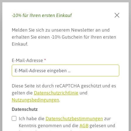
Zum Hauptinhalt springen
-10% für Ihren ersten Einkauf
Du hast 0 Produkte auf dem 
Warenkorb enthä
Melden Sie sich zu unserem Newsletter an und
erhalten Sie einen -10% Gutschein für Ihren ersten
Einkauf.
E-Mail-Adresse
*
Arzneimittel & mehr
Geräte, Tests & mehr
Ultraschall- & Kontaktgel
Ultraschall- & Kontaktgel
Diese Seite ist durch reCAPTCHA geschützt und es
gelten die
Datenschutzrichtlinie
und
Nutzungsbedingungen
.
Datenschutz
Ich habe die
Datenschutzbestimmungen
zur
Kenntnis genommen und die
AGB
gelesen und