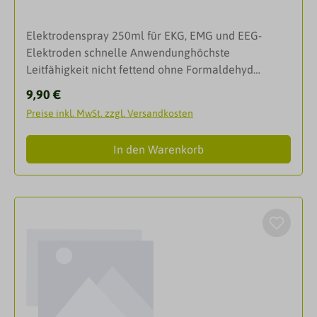
Elektrodenspray 250ml für EKG, EMG und EEG-
Elektroden schnelle Anwendunghöchste
Leitfähigkeit nicht fettend ohne Formaldehyd
hautfreundlich für Kurz- und Langzeitanwedung
Regulärer Preis:
9,90 €
wirkt bakterizid InhaltsstoffeAqua, Isopropyl
Preise inkl. MwSt. zzgl. Versandkosten
Alkohol, Elektroyt
In den Warenkorb