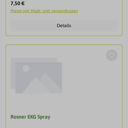
nur äusserlich InhaltsstoffeAqua, Glycerin,
Regulärer Preis:
7,50 €
Carbomer, Sodium Hydroxide, Elektrolyt, Propyiene
Preise inkl. MwSt. zzgl. Versandkosten
Glycol, Benzyl Alkohol, Methylchloroisothiazolinone,
Methylisothiazolinone
Details
Rosner EKG Spray