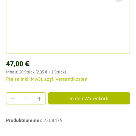
Regulärer Preis:
47,00 €
Inhalt:
20 Stück
(2,35 € / 1 Stück)
Preise inkl. MwSt. zzgl. Versandkosten
Produkt Anzahl: Gib den gewünschten Wert ei
In den Warenkorb
Produktnummer:
2308475