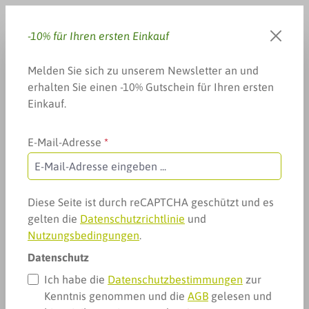
Zum Hauptinhalt springen
-10% für Ihren ersten Einkauf
Du hast 0 Produkte auf dem 
Warenkorb enthä
Melden Sie sich zu unserem Newsletter an und
erhalten Sie einen -10% Gutschein für Ihren ersten
Einkauf.
E-Mail-Adresse
*
Weitere Kategorien
sanfte Medizin & Homöopathie
Schüßler-Salze
11 Silicea
11 Silicea
Diese Seite ist durch reCAPTCHA geschützt und es
gelten die
Datenschutzrichtlinie
und
Nutzungsbedingungen
.
Datenschutz
Ich habe die
Datenschutzbestimmungen
zur
Kenntnis genommen und die
AGB
gelesen und