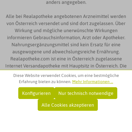
anders angegeben.
Alle bei Realapotheke angebotenen Arzneimittel werden
von Österreich versendet und sind dort zugelassen. Über
Wirkung und mögliche unerwünschte Wirkungen
informieren Gebrauchsinformation, Arzt oder Apotheker.
Nahrungsergänzungsmittel sind kein Ersatz für eine
ausgewogene und abwechslungsreiche Ernährung.
Realapotheke.com ist eine in Österreich zugelassene
Internet Versandapotheke mit Hauptsitz in Österreich. Die
auf Realapotheke.com zur Verfügung gestellten
Diese Website verwendet Cookies, um eine bestmögliche
Produktinformationen richten sich ausschließlich an
Erfahrung bieten zu können.
Mehr Informationen ...
Kunden aus Österreich
Konfigurieren
Nur technisch notwendige
© Team Santé Obere Apotheke
Alle Cookies akzeptieren