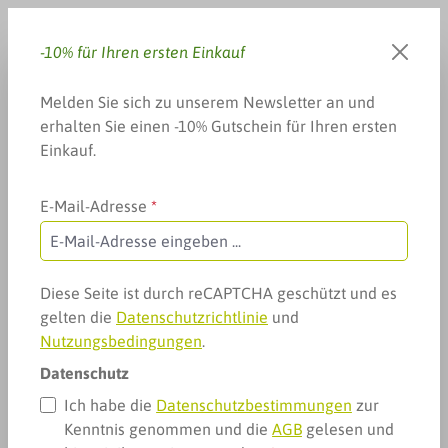
Zum Hauptinhalt springen
-10% für Ihren ersten Einkauf
Du hast 0 Produkte auf dem 
Warenkorb enthä
Melden Sie sich zu unserem Newsletter an und
erhalten Sie einen -10% Gutschein für Ihren ersten
Einkauf.
E-Mail-Adresse
*
Weitere Kategorien
sanfte Medizin & Homöopathie
Homöopathie Einzelpotenzen
Homöopathie Einzelpotenzen
Diese Seite ist durch reCAPTCHA geschützt und es
gelten die
Datenschutzrichtlinie
und
Nutzungsbedingungen
.
Datenschutz
Ich habe die
Datenschutzbestimmungen
zur
Kenntnis genommen und die
AGB
gelesen und