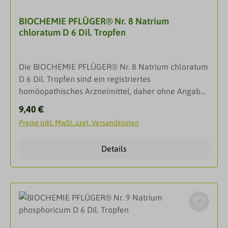
eingenommen
BIOCHEMIE PFLÜGER® Nr. 8 Natrium
werden.InhaltsstoffeZusammensetzung: 10 g
chloratum D 6 Dil. Tropfen
enthalten: Wirkstoff: Magnesium phosphoricum Dil.
D 6 10,0 g. Dieses Arzneimittel enthält 32 Vol.-%
Alkohol.Beipackzettel ansehen
Die BIOCHEMIE PFLÜGER® Nr. 8 Natrium chloratum
D 6 Dil. Tropfen sind ein registriertes
homöopathisches Arzneimittel, daher ohne Angabe
einer therapeutischen Indikation.Bei Fortdauern der
Regulärer Preis:
9,40 €
Krankheitssymptome während der Anwendung soll
Preise inkl. MwSt. zzgl. Versandkosten
medizinischer Rat eingeholt werden.
DarreichungsformTropfenAnwendung1 - 3 mal
Details
täglich je 5 - 10 Tropfen einnehmen. Behalten Sie
die Tropfen nach der Einnahme einige Zeit im Mund.
Die Dosierung bei Kindern erfolgt nach Anleitung
eines homöopathisch erfahrenen Arztes oder
Heilpraktikers. Es wird empfohlen, das Arzneimittel
bei Kindern mit Wasser verdünnt anzuwenden.Art
der Anwendung: Flüssige Verdünnung zum