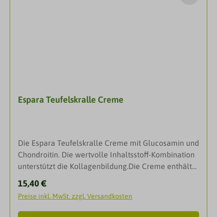
von großer Bedeutung. Trocken und nicht über
Raumtemperatur sowie außerhalb der Reichweite
von Kindern lagern. Inhaltsstoffe:Destillat von
Teufelskralle (100%), Alk 16% volBeipackzettel
ansehen
Espara Teufelskralle Creme
Die Espara Teufelskralle Creme mit Glucosamin und
Chondroitin. Die wertvolle Inhaltsstoff-Kombination
unterstützt die Kollagenbildung.Die Creme enthält
als Haupt-Aktivstoff die Teufelskralle. Unterstützend
Regulärer Preis:
15,40 €
wirken weitere Pflanzenextrakte (Schwarze
Preise inkl. MwSt. zzgl. Versandkosten
Johannisbeere, Ackerschachtelhalm, Ingwer,
Bambus und Curuma) sowie Meeres-Chondroitin