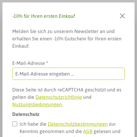
Zum Hauptinhalt springen
-10% für Ihren ersten Einkauf
Du hast 0 Produkte auf dem 
Warenkorb enthä
Melden Sie sich zu unserem Newsletter an und
erhalten Sie einen -10% Gutschein für Ihren ersten
Einkauf.
E-Mail-Adresse
*
Arzneimittel & mehr
Gelenke, Muskeln & mehr
Teufelskralle-Produkte
Teufelskralle-Produkte
Diese Seite ist durch reCAPTCHA geschützt und es
gelten die
Datenschutzrichtlinie
und
Nutzungsbedingungen
.
Datenschutz
Ich habe die
Datenschutzbestimmungen
zur
Kenntnis genommen und die
AGB
gelesen und