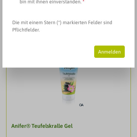
bin mit ihnen einverstanden.
*
Produkte filtern
Seite
Seite
1
2
Die mit einem Stern (*) markierten Felder sind
Pflichtfelder.
Anmelden
Anifer® Teufelskralle Gel