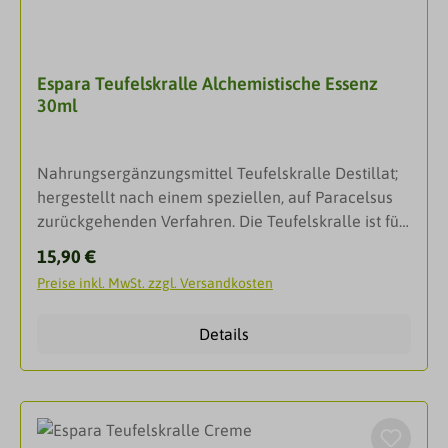
ohne zu kleben
Espara Teufelskralle Alchemistische Essenz
30ml
Nahrungsergänzungsmittel Teufelskralle Destillat;
hergestellt nach einem speziellen, auf Paracelsus
zurückgehenden Verfahren. Die Teufelskralle ist für
ihren positiven Einfluss auf die Gelenke
Regulärer Preis:
15,90 €
bekannt.Dosierung:2 x täglich 15 Tropfen vor dem
Preise inkl. MwSt. zzgl. Versandkosten
Essen einnehmen (unter die Zunge tropfen oder mit
Wasser einnehmen).Besondere
Details
Hinweise:Nahrungsergänzungsmittel stellen keinen
Ersatz für eine ausgewogene Ernährung dar und die
empfohlene Tagesdosis sollte nicht überschritten
werden. Abwechslungsreiche und ausgewogene
Ernährung sowie eine gesunde Lebensweise sind