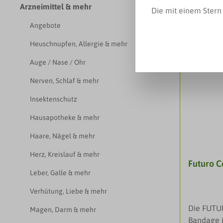
Arzneimittel & mehr
Die mit einem Stern 
Angebote
Heuschnupfen, Allergie & mehr
Auge / Nase / Ohr
Nerven, Schlaf & mehr
Insektenschutz
Hausapotheke & mehr
Haare, Nägel & mehr
Herz, Kreislauf & mehr
Futuro C
Leber, Galle & mehr
Verhütung, Liebe & mehr
Die FUTUR
Magen, Darm & mehr
Bandage i