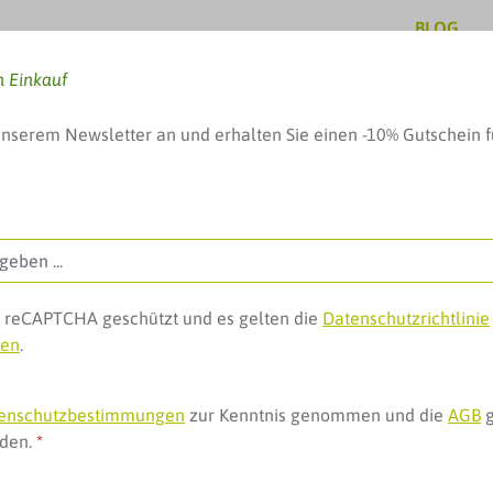
BLOG
n Einkauf
unserem Newsletter an und erhalten Sie einen -10% Gutschein f
, Baby & mehr
Pflege & Schönheit
Geschenke, 
ch reCAPTCHA geschützt und es gelten die
Datenschutzrichtlinie
gen
.
nke-Wärmer
enschutzbestimmungen
zur Kenntnis genommen und die
AGB
g
nden.
*