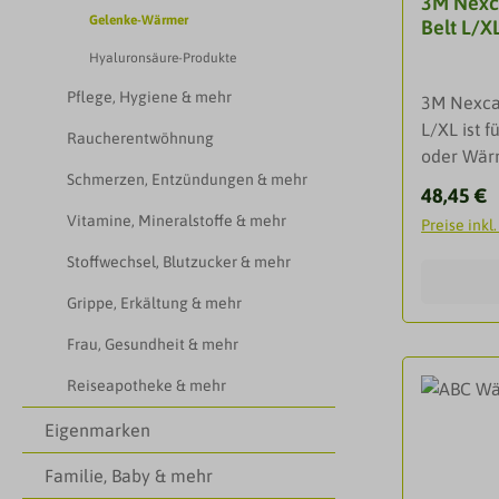
3M Nexc
Kompress
Gelenke-Wärmer
Belt L/X
Knie Idea
Unterstüt
Hyaluronsäure-Produkte
verhinder
Pflege, Hygiene & mehr
3M Nexca
geformt f
L/XL ist f
Atmungsak
Raucherentwöhnung
oder Wär
von unse
Schmerzen, Entzündungen & mehr
trägt zur
Ingenieur
Reguläre
48,45 €
Schwellu
Verwendu
Vitamine, Mineralstoffe & mehr
Preise inkl
Schmerze
Unterstüt
Stoffwechsel, Blutzucker & mehr
Schmerzen
oder verl
entspannt
linkes od
Grippe, Erkältung & mehr
Kraft von
Knie.Anw
Kompresse
Frau, Gesundheit & mehr
Unterstüt
Wärme- un
des KniesL
Reiseapotheke & mehr
praktische
Unterstüt
natürlich
Eigenmarken
oder verl
Medikame
Darreich
Familie, Baby & mehr
Gefriersc
ngZiehen 