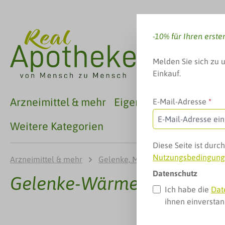
 Hauptinhalt springen
Zur Suche springen
Zur Hauptnavigation springen
-10% für Ihren erste
Melden Sie sich zu 
Einkauf.
Arzneimittel & mehr
Eigenmarken
Familie
E-Mail-Adresse
*
Weitere Kategorien
Diese Seite ist dur
Nutzungsbedingun
Arzneimittel & mehr
Gelenke, Muskeln & mehr
Gele
Datenschutz
Gelenke-Wärmer
Ich habe die
Dat
ihnen einversta