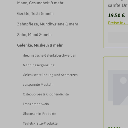
Mann, Gesundheit & mehr
sanfte Un
komforta
Geräte, Tests & mehr
Reguläre
19,50 €
elastisch
Preise inkl
Zahnpflege, Mundhygiene & mehr
und flexib
Bewegungs
Zahn, Mund & mehr
die Kleid
Gelenke, Muskeln & mehr
Eigensch
Tragekomf
rheumatische Gelenksbeschwerden
lassen m
Nahrungsergänzung
Comfort L
unterstützt S
Gelenksentzündung und Schmerzen
zuverläss
verspannte Muskeln
Knie. Atm
Material 
Osteoporose & Knochendichte
unauffäll
Franzbranntwein
30.5 - 36.
Glucosamin-Produkte
43,2 - 49,
cmEigensc
Teufelskralle-Produkte