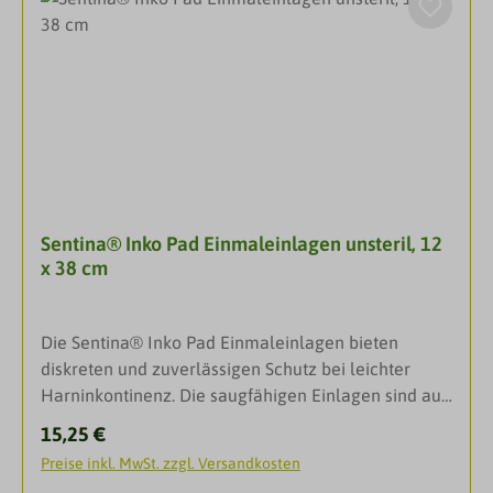
Tropfen ist die sichere Wahl bei mittlerer
Harninkontinenz. Die in fünf Größen erhältlichen
Einweghosen werden wie normale Unterwäsche
angezogen und bieten optimale Sicherheit und
Komfort für ein aktives und selbstständiges Leben.
DarreichungsformWindelhöschenGröße: Bauch/
Hüftumfang 80-120cm AnwendungIdeal für alle
Arten von Urin- und Stuhlinkontinenz, für mobile
Personen geeignet.
Sentina® Inko Pad Einmaleinlagen unsteril, 12
x 38 cm
Die Sentina® Inko Pad Einmaleinlagen bieten
diskreten und zuverlässigen Schutz bei leichter
Harninkontinenz. Die saugfähigen Einlagen sind aus
weichen und hautfreundlichen Materialien gefertigt
Regulärer Preis:
15,25 €
und halten Flüssigkeit sicher im
Preise inkl. MwSt. zzgl. Versandkosten
Inneren.EigenschaftenOptimaler SitzGute