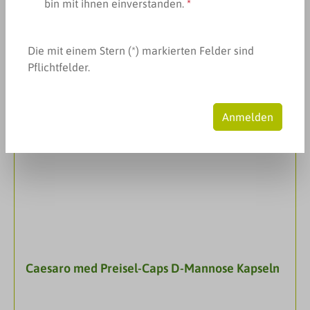
bin mit ihnen einverstanden.
*
Seite
Seite
1
2
Die mit einem Stern (*) markierten Felder sind
Pflichtfelder.
Anmelden
Caesaro med Preisel-Caps D-Mannose Kapseln