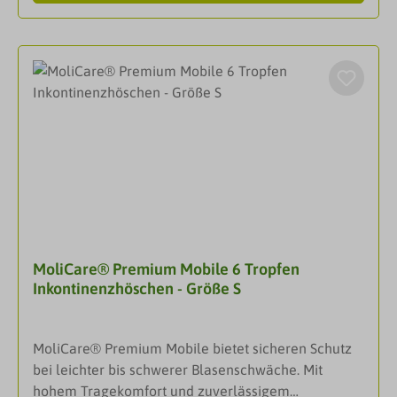
Inkontinenz. Sehen Sie selbst, warum Sie sich in
jeder Situation auf MoliCare® Premium Mobile
verlassen können.MoliCare® Premium Mobile 6
Tropfen ist die sichere Wahl bei mittlerer
Harninkontinenz. Die in fünf Größen erhältlichen
Einweghosen werden wie normale Unterwäsche
angezogen und bieten optimale Sicherheit und
Komfort für ein aktives und selbstständiges Leben.
DarreichungsformWindelhöschenGröße: Bauch/
Hüft Umfang 100-150cm AnwendungIdeal für alle
Arten von Urin- und Stuhlinkontinenz, für mobile
Personen geeignet.
MoliCare® Premium Mobile 6 Tropfen
Inkontinenzhöschen - Größe S
MoliCare® Premium Mobile bietet sicheren Schutz
bei leichter bis schwerer Blasenschwäche. Mit
hohem Tragekomfort und zuverlässigem