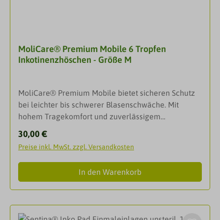
DarreichungsformWindelhöschenGröße: Bauch/
Hüftumfang 130-170cm AnwendungIdeal für alle
Arten von Urin- und Stuhlinkontinenz, für mobile
Personen geeignet.
MoliCare® Premium Mobile 6 Tropfen
Inkotinenzhöschen - Größe M
MoliCare® Premium Mobile bietet sicheren Schutz
bei leichter bis schwerer Blasenschwäche. Mit
hohem Tragekomfort und zuverlässigem
Auslaufschutz eignet sich die Inkontinenzvorlage
Regulärer Preis:
30,00 €
ideal für mehr Lebensqualität.Das Zusammenspiel
Preise inkl. MwSt. zzgl. Versandkosten
von höchster Qualität und innovativen
Eigenschaften macht MoliCare® Premium Mobile
In den Warenkorb
zur ersten Wahl bei leichter bis schwerster
Inkontinenz. Sehen Sie selbst, warum Sie sich in
jeder Situation auf MoliCare® Premium Mobile
verlassen können.MoliCare® Premium Mobile 6