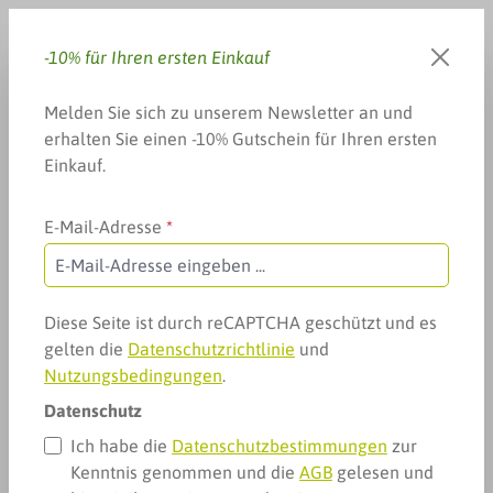
Zum Hauptinhalt springen
-10% für Ihren ersten Einkauf
Du hast 0 Produkte auf dem 
Warenkorb enthä
Melden Sie sich zu unserem Newsletter an und
erhalten Sie einen -10% Gutschein für Ihren ersten
Einkauf.
E-Mail-Adresse
*
Unkategorisiert
Erkrankung der Blase
Erkrankung der Blase
Diese Seite ist durch reCAPTCHA geschützt und es
gelten die
Datenschutzrichtlinie
und
Nutzungsbedingungen
.
Datenschutz
Ich habe die
Datenschutzbestimmungen
zur
Kenntnis genommen und die
AGB
gelesen und
Produkte filtern