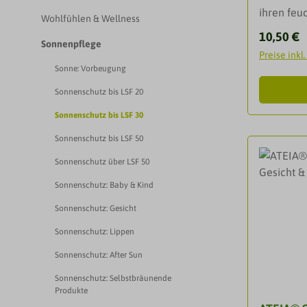
ihren feu
Wohlfühlen & Wellness
pflegende
Reguläre
10,50 €
Sonnenpflege
Hautbarri
Preise inkl
freien Ra
Sonne: Vorbeugung
besonders
Sonnenschutz bis LSF 20
an wertvol
Haut beru
Sonnenschutz bis LSF 30
Die Hände
Sonnenschutz bis LSF 50
Sonne aus
ausreiche
Sonnenschutz über LSF 50
Haut opti
Sonnenschutz: Baby & Kind
Dies gilt
Sonnenschutz: Gesicht
strapazie
vor UVA- 
Sonnenschutz: Lippen
Strahlen
Sonnenschutz: After Sun
meAnwen
auftragen
Sonnenschutz: Selbstbräunende
Produkte
einmassi