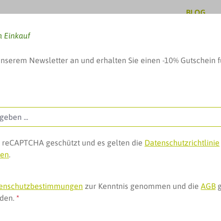
BLOG
n Einkauf
unserem Newsletter an und erhalten Sie einen -10% Gutschein f
, Baby & mehr
Pflege & Schönheit
Geschenke, 
ch reCAPTCHA geschützt und es gelten die
Datenschutzrichtlinie
gen
.
LSF 30
enschutzbestimmungen
zur Kenntnis genommen und die
AGB
g
nden.
*