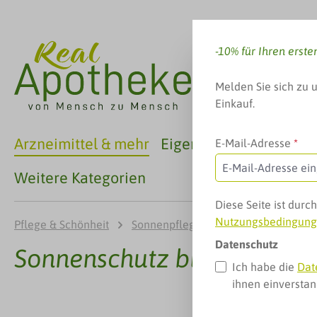
 Hauptinhalt springen
Zur Suche springen
Zur Hauptnavigation springen
-10% für Ihren erste
Melden Sie sich zu 
Einkauf.
Arzneimittel & mehr
Eigenmarken
Familie
E-Mail-Adresse
*
Weitere Kategorien
Diese Seite ist dur
Nutzungsbedingun
Pflege & Schönheit
Sonnenpflege
Sonnenschutz bis 
Datenschutz
Sonnenschutz bis LSF 30
Ich habe die
Dat
ihnen einversta