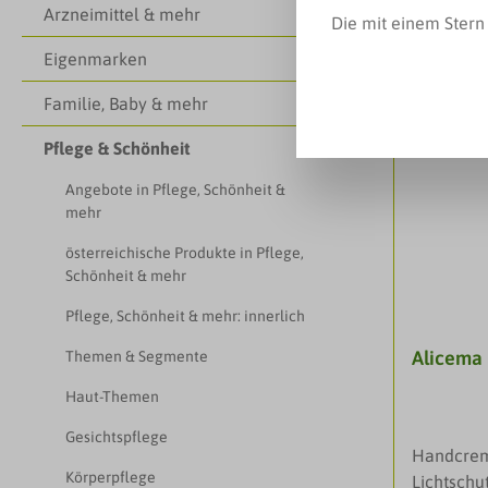
Arzneimittel & mehr
Die mit einem Stern 
Eigenmarken
Familie, Baby & mehr
Pflege & Schönheit
Angebote in Pflege, Schönheit &
mehr
österreichische Produkte in Pflege,
Schönheit & mehr
Pflege, Schönheit & mehr: innerlich
Alicema
Themen & Segmente
Haut-Themen
Gesichtspflege
Handcrem
Körperpflege
Lichtschu