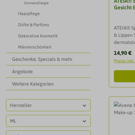
ATEIA® S
HauttypIn
Sonnenallergie
Gesicht 
Diethyla
Haarpflege
Benzoate,
Dibutyl A
Düfte & Parfüms
ATEIA® Sp
Dicapryly
& Lippen S
Dekorative Kosmetik
Butyrospe
dermatolo
Ethylhex
Männerschönheit
UVB Sonn
Triazine, 
Reguläre
14,90 €
Hautrepar
Glyceryl 
Geschenke, Specials & mehr
Preise inkl
Bedingun
Dulcis Oil
entwickel
Angebote
Myristate
sonnenem
Phosphate
Weitere Kategorien
geeignet
Phosphat
UVA-/UVB
Glyceride
DNA-Repar
Hydroxya
Hersteller
alpine Be
Gum, Capr
Schützt v
Hexanedio
ML
Schützt v
Oil
Hautschäd