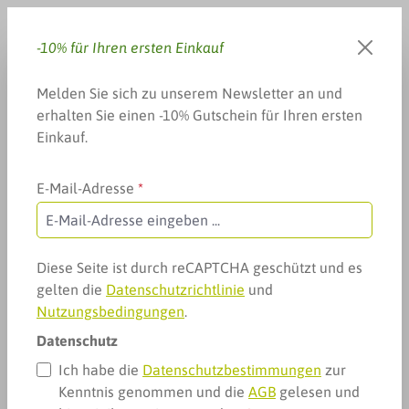
Zum Hauptinhalt springen
-10% für Ihren ersten Einkauf
Du hast 0 Produkte auf dem 
Warenkorb enthä
Melden Sie sich zu unserem Newsletter an und
erhalten Sie einen -10% Gutschein für Ihren ersten
Einkauf.
E-Mail-Adresse
*
Geschenke, Specials & mehr
spezielle Ratgeber
Autismus & Asperger
Autismus & Asperger
Diese Seite ist durch reCAPTCHA geschützt und es
gelten die
Datenschutzrichtlinie
und
Nutzungsbedingungen
.
Datenschutz
Ich habe die
Datenschutzbestimmungen
zur
Kenntnis genommen und die
AGB
gelesen und