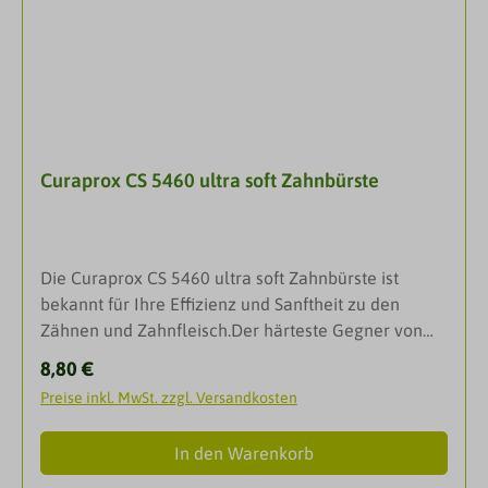
Borstenfeld.AnwendungsgebieteEmpfindliche
ZähneKariesschutzSaubere
ZähneZahnbelagZahnfleischentzündungZahnfleisch
pflegeDarreichungsformZahnbürsteAchtung: Farben
variieren.
Curaprox CS 5460 ultra soft Zahnbürste
Die Curaprox CS 5460 ultra soft Zahnbürste ist
bekannt für Ihre Effizienz und Sanftheit zu den
Zähnen und Zahnfleisch.Der härteste Gegner von
Plaque: Die Sanftheit der Curen® - Borsten: Die CS
Regulärer Preis:
8,80 €
Zahnbürsten sind wirklich unglaublich sanft. So
Preise inkl. MwSt. zzgl. Versandkosten
bilden die 5460 Curen® - Filamente der CS 5460
ultra soft eine ungemein dichte und effiziente
In den Warenkorb
Reinigungs-Oberfläche. Sanft zu Zahnfleisch und
Zähnen, sind die Curen® - Filamente extrem hart zu