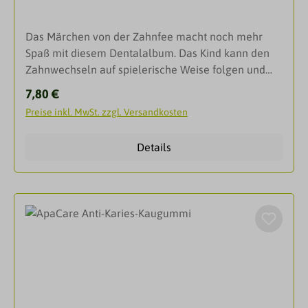
Das Märchen von der Zahnfee macht noch mehr
Spaß mit diesem Dentalalbum. Das Kind kann den
Zahnwechseln auf spielerische Weise folgen und
sammelt seine Milchzähne für später. Enthält
Regulärer Preis:
7,80 €
ergonomisch abgestimmte Plätze für alle 20
Preise inkl. MwSt. zzgl. Versandkosten
Milchzähne. Sammelalbum für Milchzähne
Spielerisch dem Wechsel der Zähne folgen Für
Details
Kinder von 5-13 JahrenDarreichungsformBox