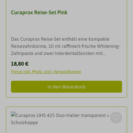
ZähneWhiteningZahnfleischpflegeReiseset/Travels
Curaprox Reise-Set Pink
etDarreichungsformSet
Das Curaprox Reise-Set enthält eine kompakte
Reisezahnbürste, 10 ml raffiniert-frische Whitening-
Zahnpasta und zwei Interdentalbürsten mit
praktischem Halter – perfekte Mundhygiene, wo
Regulärer Preis:
18,80 €
immer du gerade bist.Kompromisslos stylisch. Und
Preise inkl. MwSt. zzgl. Versandkosten
genauso kompromisslos, wenn es um
Mundgesundheit geht: Unser Travel-Set misst nur 9,5
In den Warenkorb
x 6 cm – so hast du deine Lieblingsprodukte von
Curaprox immer mit dabei: im Koffer, im
Handgepäck oder in der
Hosentasche.Inhalt: Reisezahnbürste CS 5460:
Gnadenlos gegen Plaque. Streichelsanft zu Zähnen
und ZahnfleischCuraprox Be you Zahnpasta
Challenger Gin Tonic + Kaki, 10ml: Schutz und