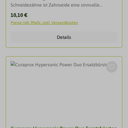
Schneidezähne ist Zahnseide eine sinnvolle
Pflegeunterstützung. Curaprox verfügt für alle
Regulärer Preis:
10,10 €
Bedürfnisse über eine breite Palette an Zahnseide
Preise inkl. MwSt. zzgl. Versandkosten
und Zahnstocher.Dank Teflon-Belag gleitet DF 820
perfekt durch den Kontaktpunkt. Mit Chlorhexidin
Details
unde Mintgeschmack.