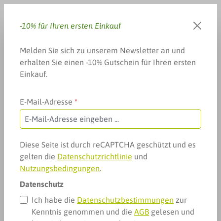
Zum Hauptinhalt springen
-10% für Ihren ersten Einkauf
Du hast 0 Produkte auf dem 
Warenkorb enthä
Melden Sie sich zu unserem Newsletter an und
erhalten Sie einen -10% Gutschein für Ihren ersten
Einkauf.
E-Mail-Adresse
*
Arzneimittel & mehr
Zahn, Mund & mehr
Zahnpflegezubehör
Zahnpflegezubehör
Diese Seite ist durch reCAPTCHA geschützt und es
gelten die
Datenschutzrichtlinie
und
Nutzungsbedingungen
.
Datenschutz
Ich habe die
Datenschutzbestimmungen
zur
Kenntnis genommen und die
AGB
gelesen und