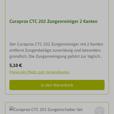
Curaprox CTC 202 Zungenreiniger 2 Kanten
Der Curaprox CTC 202 Zungenreiniger mit 2 Kanten
entfernt Zungenbeläge zuverlässig und besonders
gründlich. Die Zungenreinigung gehört zur täglichen
Mundhygiene.Mundgeruch kommt von den
Regulärer Preis:
5,10 €
Bakterienbelägen auf der Zunge, in den
Preise inkl. MwSt. zzgl. Versandkosten
Zungenfurchen, aber auch in den
Zahnzwischenräumen. Der Zungenschaber CTC
In den Warenkorb
führt zu verblüffenden Erfolgen. Seine anatomisch
richtige Form vermindert den Brechreiz, und seine
Wirkung ist sicht- und riechbar. Der Erfolg kommt
schon mit der ersten Anwendung.
DarreichungsformZungenschaberAchtung: Farben