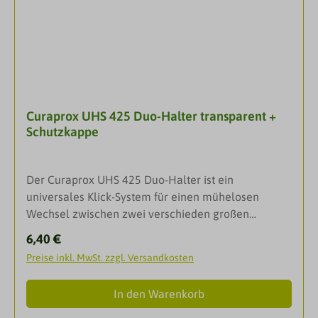
Pflege für Zähne und Zahnfleisch. Sanftes tägliches
WhiteningInterdentalbürsten CPS prime, Größe 07-
rot & 09-gelb: Für wunderbar effektiv gereinigte
ZahnzwischenräumeAnwendungsgebieteFrischer
AtemSaubere
ZähneWhiteningZahnfleischpflegeReiseset/Travels
Curaprox UHS 425 Duo-Halter transparent +
etDarreichungsformSet
Schutzkappe
Der Curaprox UHS 425 Duo-Halter ist ein
universales Klick-System für einen mühelosen
Wechsel zwischen zwei verschieden großen
Interdentalbürsten, für eine optimale
Regulärer Preis:
6,40 €
Zahnreinigung.Der praktische Duo-Halter UHS 425
Preise inkl. MwSt. zzgl. Versandkosten
fasst zwei Interdentalbürsten aufs Mal. Ab sofort
lassen sich unterschiedlich weite Interdentalräume
In den Warenkorb
mit zwei verschieden großen Bürstchen viel
schneller und angenehmer reinigen. Der Wechsel