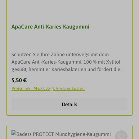
ApaCare Anti-Karies-Kaugummi
Schützen Sie Ihre Zähne unterwegs mit dem
ApaCare Anti-Karies-Kaugummi. 100 % mit Xylitol
gesüßt, hemmt er Kariesbakterien und fördert die
Remineralisierung des Zahnschmelzes. Ideal nach
Regulärer Preis:
5,50 €
dem Essen für ein gesundes Lächeln und frischen
Preise inkl. MwSt. zzgl. Versandkosten
Atem.Effektive Zahnmineralisation für alle.Wirkung:
Zur Vorbeugung von Karies, insbesondere bei
Details
Kindern, Jugendlichen und Senioren.Bei hoher
Kariesanfälligkeit und bei Mundtrockenheit.Nach
zahnärztlicher Füllungstherapie.Unterstützung der
Remineralisation durch enthaltene
Zahnschmelzmineralien.Anti-Karies Kaugummi mit