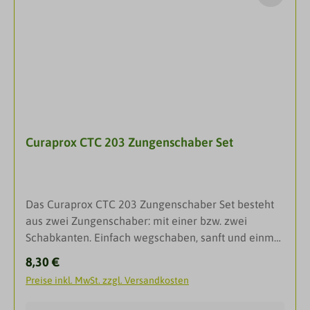
variieren.
Curaprox CTC 203 Zungenschaber Set
Das Curaprox CTC 203 Zungenschaber Set besteht
aus zwei Zungenschaber: mit einer bzw. zwei
Schabkanten. Einfach wegschaben, sanft und einmal
täglich: So einfach entfernen Sie Bakterien und
Regulärer Preis:
8,30 €
Beläge von der Zunge, verhindern Mundgeruch und
Preise inkl. MwSt. zzgl. Versandkosten
schlechten Atem.Bei Mundgeruch führt der
Zungenschaber CTC zu verblüffenden Erfolgen.