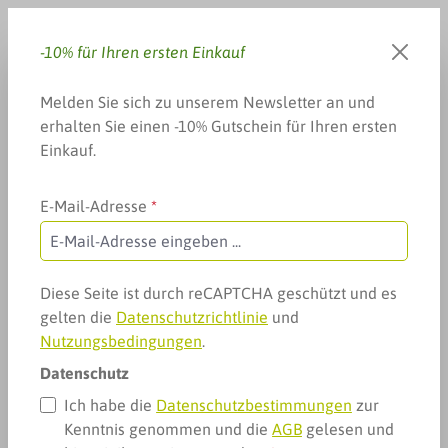
Zum Hauptinhalt springen
-10% für Ihren ersten Einkauf
Du hast 0 Produkte auf dem 
Warenkorb enthä
Melden Sie sich zu unserem Newsletter an und
erhalten Sie einen -10% Gutschein für Ihren ersten
Einkauf.
E-Mail-Adresse
*
Arzneimittel & mehr
Pflege, Hygiene & mehr
Pflegewäsche
Pflegewäsche
Diese Seite ist durch reCAPTCHA geschützt und es
gelten die
Datenschutzrichtlinie
und
Nutzungsbedingungen
.
Datenschutz
Ich habe die
Datenschutzbestimmungen
zur
Kenntnis genommen und die
AGB
gelesen und