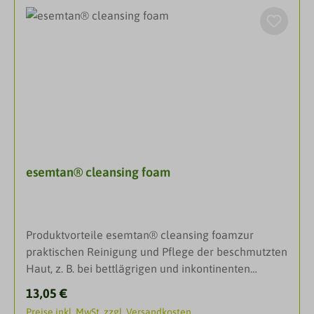
Bindeband
elastische und atmungsaktive Material sorgt für
guten Tragekomfort, Passform und
Halt.DarreichungsformFixierhosenBauch-/
Hüftumfang: 90 - 130 cmBeinumfang: 55 - 80 cm
esemtan® cleansing foam
Produktvorteile esemtan® cleansing foamzur
praktischen Reinigung und Pflege der beschmutzten
Haut, z. B. bei bettlägrigen und inkontinenten
Patienten schnelle und schonende Reinigung durch
Regulärer Preis:
13,05 €
milde Tenside keine Beeinträchtigung der
Preise inkl. MwSt. zzgl. Versandkosten