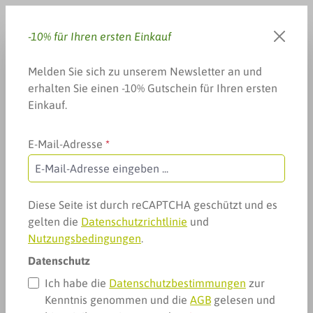
Zum Hauptinhalt springen
-10% für Ihren ersten Einkauf
Du hast 0 Produkte auf dem 
Warenkorb enthä
Melden Sie sich zu unserem Newsletter an und
erhalten Sie einen -10% Gutschein für Ihren ersten
Einkauf.
E-Mail-Adresse
*
Arzneimittel & mehr
Mann, Gesundheit & mehr
Parfum
Parfum
Diese Seite ist durch reCAPTCHA geschützt und es
gelten die
Datenschutzrichtlinie
und
Nutzungsbedingungen
.
Datenschutz
Ich habe die
Datenschutzbestimmungen
zur
Kenntnis genommen und die
AGB
gelesen und