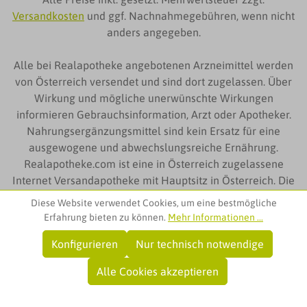
Versandkosten
und ggf. Nachnahmegebühren, wenn nicht
anders angegeben.
Alle bei Realapotheke angebotenen Arzneimittel werden
von Österreich versendet und sind dort zugelassen. Über
Wirkung und mögliche unerwünschte Wirkungen
informieren Gebrauchsinformation, Arzt oder Apotheker.
Nahrungsergänzungsmittel sind kein Ersatz für eine
ausgewogene und abwechslungsreiche Ernährung.
Realapotheke.com ist eine in Österreich zugelassene
Internet Versandapotheke mit Hauptsitz in Österreich. Die
auf Realapotheke.com zur Verfügung gestellten
Diese Website verwendet Cookies, um eine bestmögliche
Produktinformationen richten sich ausschließlich an
Erfahrung bieten zu können.
Mehr Informationen ...
Kunden aus Österreich
Konfigurieren
Nur technisch notwendige
© Team Santé Obere Apotheke
Alle Cookies akzeptieren