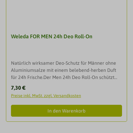
dermatologischer Kontrolle getestet. Auch für
empfindliche Haut geeignet.PflegeerlebnisDas
Deodorant mit sofortiger Frische- und Duftwirkung,
die 24 Stunden anhält.AnwendungIm Bereich der
gereinigten und trockenen Achselhöhlen
Weleda FOR MEN 24h Deo Roll-On
aufsprühen. InhaltsstoffeALCOHOL DENAT. - AQUA /
WATER - PARFUM / FRAGRANCE - DIPROPYLENE
GLYCOL - LACTIC ACID - TRIETHANOLAMINE - ZINC
RICINOLEATE
Natürlich wirksamer Deo-Schutz für Männer ohne
Aluminiumsalze mit einem belebend-herben Duft
für 24h Frische.Der Men 24h Deo Roll-On schützt
auf natürliche Weise vor Körpergeruch. Der herbe
Regulärer Preis:
7,30 €
Duft von Vetiver in Kombination mit ätherischen
Preise inkl. MwSt. zzgl. Versandkosten
Ölen der Litsea cubeba belebt und sorgt für ein
angenehmes Frischegefühl. Enthält keine
In den Warenkorb
Aluminiumsalze, welche die Poren verschließen. Die
regulierenden Hautfunktionen bleiben
erhalten.EigenschaftenNatürlich wirksamer Schutz