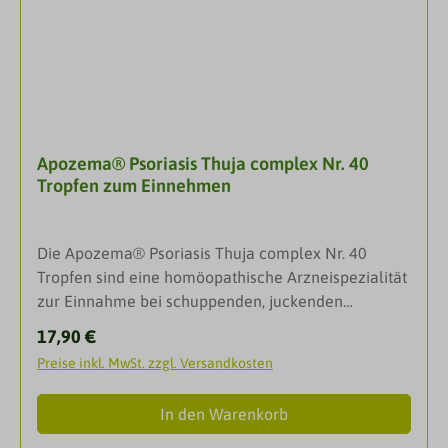
Apozema® Psoriasis Thuja complex Nr. 40
Tropfen zum Einnehmen
Die Apozema® Psoriasis Thuja complex Nr. 40
Tropfen sind eine homöopathische Arzneispezialität
zur Einnahme bei schuppenden, juckenden
Hauterkrankungen, sowie bei Hautjucken ohne
Regulärer Preis:
17,90 €
erkennbare Ursachen.Die Homöopathie versteht
Preise inkl. MwSt. zzgl. Versandkosten
sich als Regulationstherapie bei akuten und
chronischen Erkrankungen. APOZEMA Psoriasis
In den Warenkorb
Thuja complex Nr.40-Tropfen ist ein
homöopathisches Kombinationsarzneimittel, das