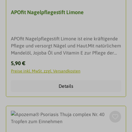
Badezusatz.Hinweis: Nicht zum Verzehr bestimmt!
APOfit Nagelpflegestift Limone
APOfit Nagelpflegestift Limone ist eine kräftigende
Pflege und versorgt Nägel und Haut.Mit natürlichem
Mandelöl, Jojoba Öl und Vitamin E zur Pflege der
Nagelhaut und Stärkung der Nägel. Strich für Strich
Regulärer Preis:
5,90 €
lässt sich damit das pflegende Öl sauber und
Preise inkl. MwSt. zzgl. Versandkosten
sparsam auftragen. So wird jede Zeit zur Nagelzeit,
zuhause und
Details
unterwegs.DarreichungsformStiftAnwendungBei
Bedarf auf die betroffenen Stellen
auftragen.InhaltsstoffeZusammensetzung: Mandelöl
, Olivenöl, Jojobaöl, Vitamin E, Limettenöl.