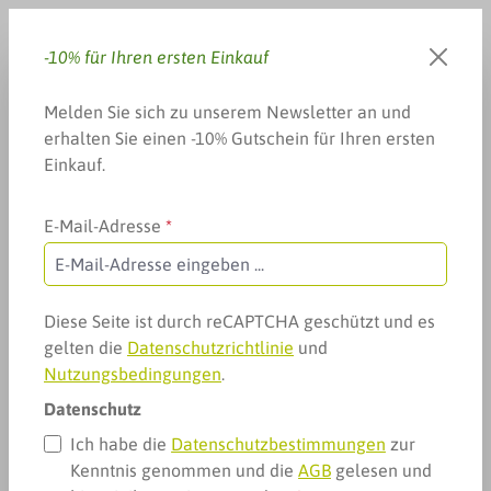
Zum Hauptinhalt springen
-10% für Ihren ersten Einkauf
Du hast 0 Produkte auf dem 
Warenkorb enthä
Melden Sie sich zu unserem Newsletter an und
erhalten Sie einen -10% Gutschein für Ihren ersten
Einkauf.
E-Mail-Adresse
*
Arzneimittel & mehr
Haare, Nägel & mehr
Haut-Regeneration
Haut-Regeneration
Diese Seite ist durch reCAPTCHA geschützt und es
gelten die
Datenschutzrichtlinie
und
Nutzungsbedingungen
.
Datenschutz
Ich habe die
Datenschutzbestimmungen
zur
Kenntnis genommen und die
AGB
gelesen und