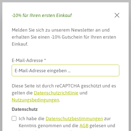
Zum Hauptinhalt springen
-10% für Ihren ersten Einkauf
Du hast 0 Produkte auf dem 
Warenkorb enthä
Melden Sie sich zu unserem Newsletter an und
erhalten Sie einen -10% Gutschein für Ihren ersten
Einkauf.
E-Mail-Adresse
*
Arzneimittel & mehr
CBD, Hanf & mehr
Tee mit Hanf
Tee mit Hanf
Diese Seite ist durch reCAPTCHA geschützt und es
gelten die
Datenschutzrichtlinie
und
Nutzungsbedingungen
.
Datenschutz
Ich habe die
Datenschutzbestimmungen
zur
Kenntnis genommen und die
AGB
gelesen und