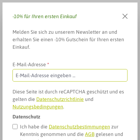
Zum Hauptinhalt springen
-10% für Ihren ersten Einkauf
Du hast 0 Produkte auf dem 
Warenkorb enthä
Melden Sie sich zu unserem Newsletter an und
erhalten Sie einen -10% Gutschein für Ihren ersten
Einkauf.
E-Mail-Adresse
*
Weitere Kategorien
Abnehmen, Ernährung & mehr
spezielle Nahrungsmittel
Stärkungsmittel
Vitaworld Guarana Pur Kapseln
Diese Seite ist durch reCAPTCHA geschützt und es
gelten die
Datenschutzrichtlinie
und
Nutzungsbedingungen
.
Datenschutz
Ich habe die
Datenschutzbestimmungen
zur
Kenntnis genommen und die
AGB
gelesen und
Bildergalerie überspringen