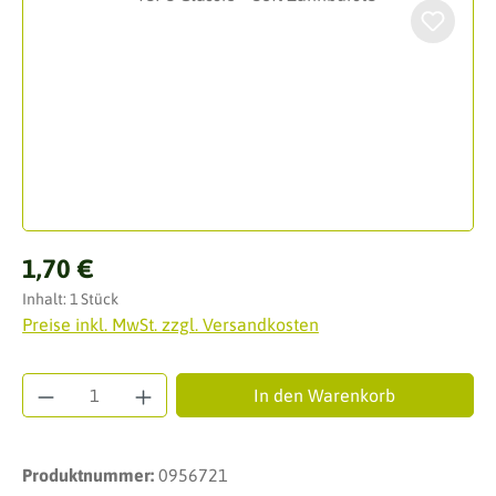
Regulärer Preis:
1,70 €
Inhalt:
1 Stück
Preise inkl. MwSt. zzgl. Versandkosten
Produkt Anzahl: Gib den gewünschten Wert ei
In den Warenkorb
Produktnummer:
0956721