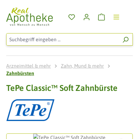
Zum Hauptinhalt springen
Warenkorb enthä
Arzneimittel & mehr
Zahn, Mund & mehr
Zahnbürsten
TePe Classic™ Soft Zahnbürste
Bildergalerie überspringen