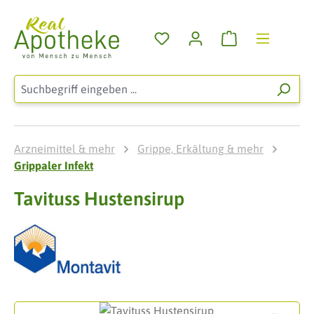
Zum Hauptinhalt springen
Warenkorb enthä
Arzneimittel & mehr
Grippe, Erkältung & mehr
Grippaler Infekt
Tavituss Hustensirup
Bildergalerie überspringen