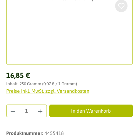
Regulärer Preis:
16,85 €
Inhalt:
250 Gramm
(0,07 € / 1 Gramm)
Preise inkl. MwSt. zzgl. Versandkosten
Produkt Anzahl: Gib den gewünschten Wert ei
In den Warenkorb
Produktnummer:
4455418