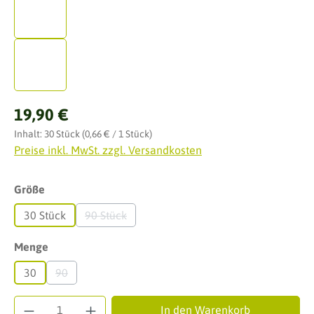
Regulärer Preis:
19,90 €
Inhalt:
30 Stück
(0,66 € / 1 Stück)
Preise inkl. MwSt. zzgl. Versandkosten
auswählen
Größe
30 Stück
90 Stück
(Diese Option ist zurzeit nicht verfügbar.)
auswählen
Menge
30
90
(Diese Option ist zurzeit nicht verfügbar.)
Produkt Anzahl: Gib den gewünschten Wert ei
In den Warenkorb