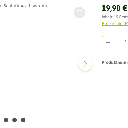
Regulärer Pre
19,90 €
Inhalt:
15 Gr
Preise inkl. 
Produkt 
Produktnum