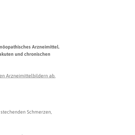
möopathisches Arzneimittel.
 akuten und chronischen
n Arzneimittelbildern ab.
n stechenden Schmerzen,