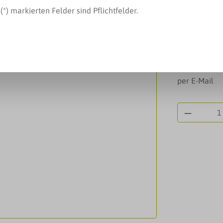
Regulärer Pre
(*) markierten Felder sind Pflichtfelder.
4,40 €
Inhalt:
50 Milli
Preise inkl. 
Derzeit is
per E-Mail