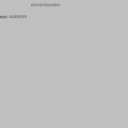
einverstanden
mer:
4448499