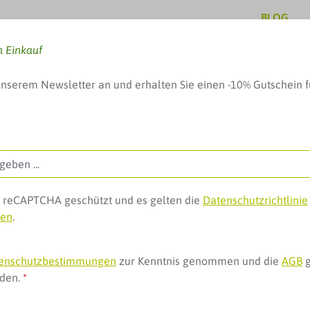
BLOG
n Einkauf
unserem Newsletter an und erhalten Sie einen -10% Gutschein f
, Baby & mehr
Pflege & Schönheit
Geschenke, 
ch reCAPTCHA geschützt und es gelten die
Datenschutzrichtlinie
gen
.
- & Körperhygiene
 Roll-on
enschutzbestimmungen
zur Kenntnis genommen und die
AGB
g
nden.
*