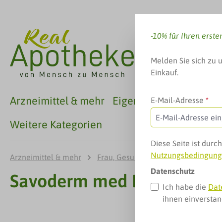
 Hauptinhalt springen
Zur Suche springen
Zur Hauptnavigation springen
-10% für Ihren erste
Melden Sie sich zu 
Einkauf.
Arzneimittel & mehr
Eigenmarken
Familie
E-Mail-Adresse
*
Weitere Kategorien
Diese Seite ist dur
Nutzungsbedingun
Arzneimittel & mehr
Frau, Gesundheit & mehr
Intim
Datenschutz
Savoderm med Frische Deo
Ich habe die
Dat
ihnen einversta