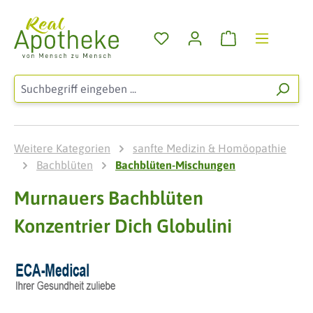
Zum Hauptinhalt springen
Warenkorb enthä
Weitere Kategorien
sanfte Medizin & Homöopathie
Bachblüten
Bachblüten-Mischungen
Murnauers Bachblüten
Konzentrier Dich Globulini