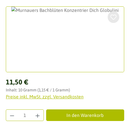
Bildergalerie überspringen
Regulärer Preis:
11,50 €
Inhalt:
10 Gramm
(1,15 € / 1 Gramm)
Preise inkl. MwSt. zzgl. Versandkosten
Produkt Anzahl: Gib den gewünschten Wert ei
In den Warenkorb