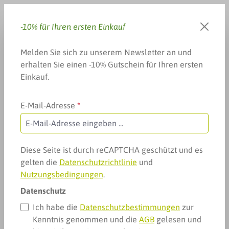
Zum Hauptinhalt springen
-10% für Ihren ersten Einkauf
Du hast 0 Produkte auf dem 
Warenkorb enthä
Melden Sie sich zu unserem Newsletter an und
erhalten Sie einen -10% Gutschein für Ihren ersten
Einkauf.
E-Mail-Adresse
*
Arzneimittel & mehr
Gelenke, Muskeln & mehr
Nahrungsergänzung
MensSana Mineraldrink Sachets
Diese Seite ist durch reCAPTCHA geschützt und es
gelten die
Datenschutzrichtlinie
und
Nutzungsbedingungen
.
Datenschutz
Ich habe die
Datenschutzbestimmungen
zur
Bildergalerie überspringen
Kenntnis genommen und die
AGB
gelesen und