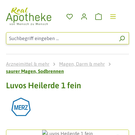
Zum Hauptinhalt springen
Warenkorb enthä
Arzneimittel & mehr
Magen, Darm & mehr
saurer Magen, Sodbrennen
Luvos Heilerde 1 fein
Bildergalerie überspringen