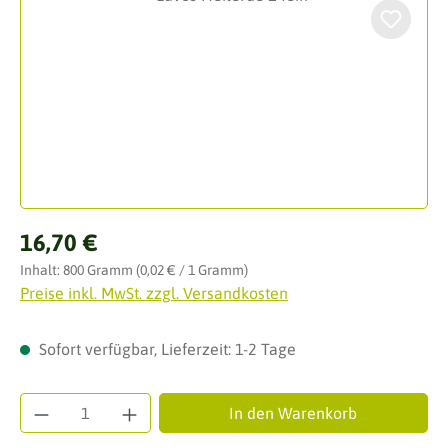
Regulärer Preis:
16,70 €
Inhalt:
800 Gramm
(0,02 € / 1 Gramm)
Preise inkl. MwSt. zzgl. Versandkosten
Sofort verfügbar, Lieferzeit: 1-2 Tage
Produkt Anzahl: Gib den gewünschten Wert ei
In den Warenkorb