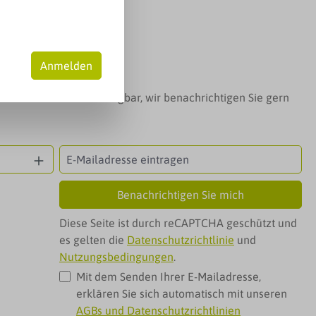
is:
ck
(0,17 € / 1 Stück)
MwSt. zzgl. Versandkosten
Anmelden
t das Produkt nicht verfügbar, wir benachrichtigen Sie gern
Benachrichtigen Sie mich
Diese Seite ist durch reCAPTCHA geschützt und
es gelten die
Datenschutzrichtlinie
und
Nutzungsbedingungen
.
Mit dem Senden Ihrer E-Mailadresse,
erklären Sie sich automatisch mit unseren
AGBs und Datenschutzrichtlinien