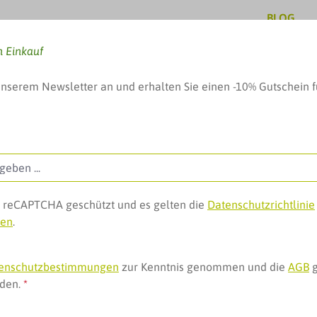
BLOG
n Einkauf
unserem Newsletter an und erhalten Sie einen -10% Gutschein f
, Baby & mehr
Pflege & Schönheit
Geschenke, 
ch reCAPTCHA geschützt und es gelten die
Datenschutzrichtlinie
gen
.
nssystem
tamin C Lutschtabletten
enschutzbestimmungen
zur Kenntnis genommen und die
AGB
g
nden.
*