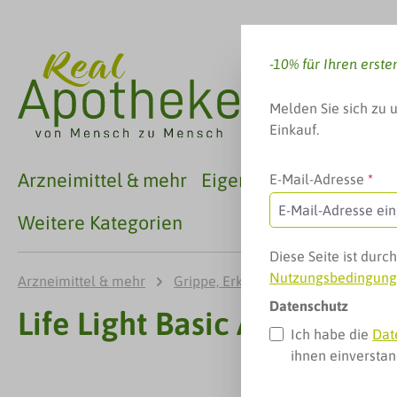
 Hauptinhalt springen
Zur Suche springen
Zur Hauptnavigation springen
-10% für Ihren erste
Melden Sie sich zu 
Einkauf.
Arzneimittel & mehr
Eigenmarken
Familie
E-Mail-Adresse
*
Weitere Kategorien
Diese Seite ist dur
Nutzungsbedingun
Arzneimittel & mehr
Grippe, Erkältung & mehr
Immu
Datenschutz
Life Light Basic Acerola Vi
Ich habe die
Dat
ihnen einversta