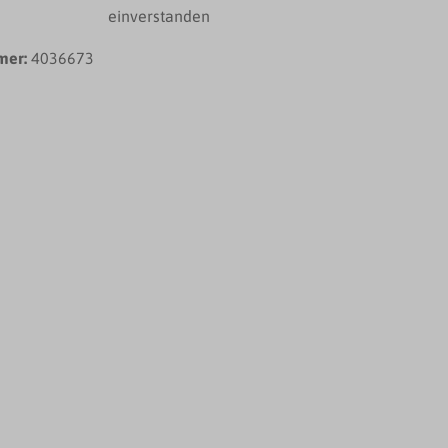
einverstanden
mer:
4036673