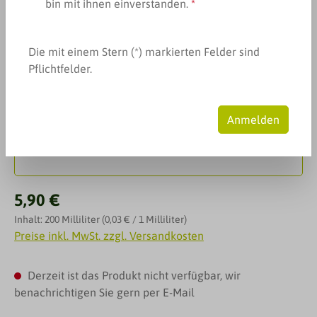
bin mit ihnen einverstanden.
*
Bildergalerie überspringen
Die mit einem Stern (*) markierten Felder sind
Pflichtfelder.
Anmelden
Regulärer Preis:
5,90 €
Inhalt:
200 Milliliter
(0,03 € / 1 Milliliter)
Preise inkl. MwSt. zzgl. Versandkosten
Derzeit ist das Produkt nicht verfügbar, wir
benachrichtigen Sie gern per E-Mail