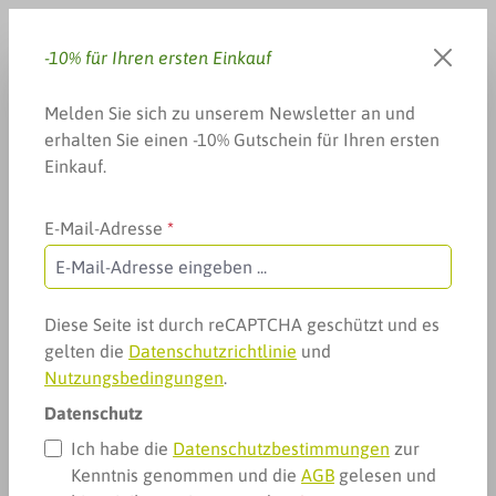
Zum Hauptinhalt springen
-10% für Ihren ersten Einkauf
Du hast 0 Produkte auf dem 
Warenkorb enthä
Melden Sie sich zu unserem Newsletter an und
erhalten Sie einen -10% Gutschein für Ihren ersten
Einkauf.
E-Mail-Adresse
*
Arzneimittel & mehr
Nerven, Schlaf & mehr
Überbelastung, Stress
Kneipp Aroma-Pflegedusche
Diese Seite ist durch reCAPTCHA geschützt und es
gelten die
Datenschutzrichtlinie
und
Stressfrei
Nutzungsbedingungen
.
Datenschutz
Ich habe die
Datenschutzbestimmungen
zur
Kenntnis genommen und die
AGB
gelesen und