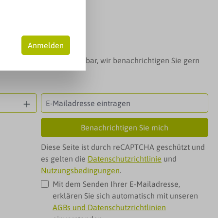
is:
liter
(0,42 € / 1 Milliliter)
MwSt. zzgl. Versandkosten
Anmelden
t das Produkt nicht verfügbar, wir benachrichtigen Sie gern
Benachrichtigen Sie mich
Diese Seite ist durch reCAPTCHA geschützt und
es gelten die
Datenschutzrichtlinie
und
Nutzungsbedingungen
.
Mit dem Senden Ihrer E-Mailadresse,
erklären Sie sich automatisch mit unseren
AGBs und Datenschutzrichtlinien