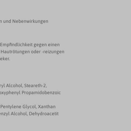
en und Nebenwirkungen
 Empfindlichkeit gegen einen
n Hautrötungen oder -reizungen
eker.
ryl Alcohol, Steareth-2,
droxyphenyl Propamidobenzoic
 Pentylene Glycol, Xanthan
Benzyl Alcohol, Dehydroacetit