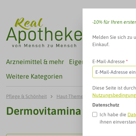
 Hauptinhalt springen
Zur Suche springen
Zur Hauptnavigation springen
-10% für Ihren erste
Melden Sie sich zu 
Einkauf.
Arzneimittel & mehr
Eigenmarken
Familie
E-Mail-Adresse
*
Weitere Kategorien
Diese Seite ist dur
Nutzungsbedingun
Pflege & Schönheit
Haut-Themen
Wundpflege
Datenschutz
Dermovitamina Prurito Cr
Ich habe die
Dat
ihnen einversta