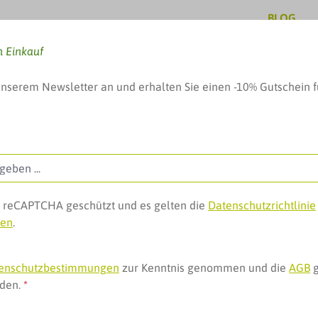
BLOG
n Einkauf
unserem Newsletter an und erhalten Sie einen -10% Gutschein f
, Baby & mehr
Pflege & Schönheit
Geschenke, 
ch reCAPTCHA geschützt und es gelten die
Datenschutzrichtlinie
gen
.
eme
enschutzbestimmungen
zur Kenntnis genommen und die
AGB
g
nden.
*