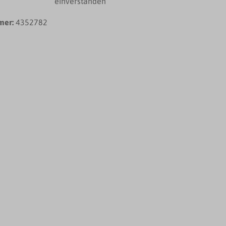
einverstanden
mer:
4352782