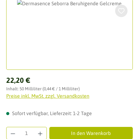
Bildergalerie überspringen
Regulärer Preis:
22,20 €
Inhalt:
50 Milliliter
(0,44 € / 1 Milliliter)
Preise inkl. MwSt. zzgl. Versandkosten
Sofort verfügbar, Lieferzeit: 1-2 Tage
Produkt Anzahl: Gib den gewünschten Wert ei
In den Warenkorb