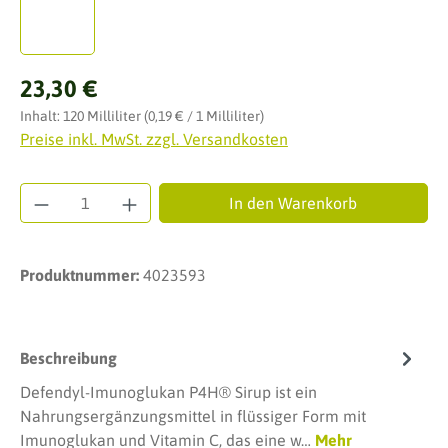
Regulärer Preis:
23,30 €
Inhalt:
120 Milliliter
(0,19 € / 1 Milliliter)
Preise inkl. MwSt. zzgl. Versandkosten
Produkt Anzahl: Gib den gewünschten Wert ei
In den Warenkorb
Produktnummer:
4023593
Beschreibung
Defendyl-Imunoglukan P4H® Sirup ist ein
Nahrungsergänzungsmittel in flüssiger Form mit
Imunoglukan und Vitamin C, das eine w…
Mehr