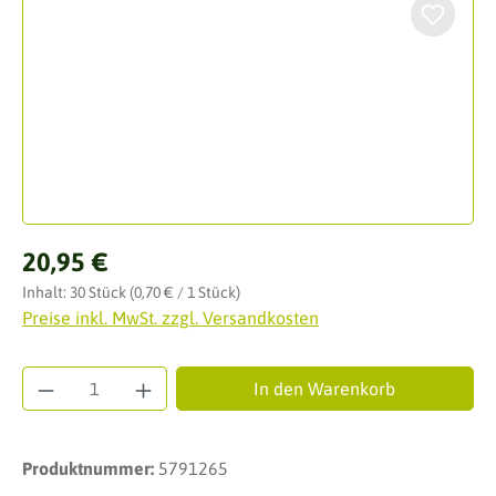
Regulärer Preis:
20,95 €
Inhalt:
30 Stück
(0,70 € / 1 Stück)
Preise inkl. MwSt. zzgl. Versandkosten
Produkt Anzahl: Gib den gewünschten Wert ei
In den Warenkorb
Produktnummer:
5791265