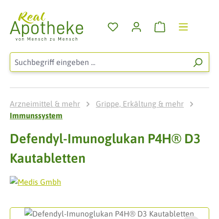
Zum Hauptinhalt springen
Warenkorb enthä
Arzneimittel & mehr
Grippe, Erkältung & mehr
Immunssystem
Defendyl-Imunoglukan P4H® D3
Kautabletten
Bildergalerie überspringen