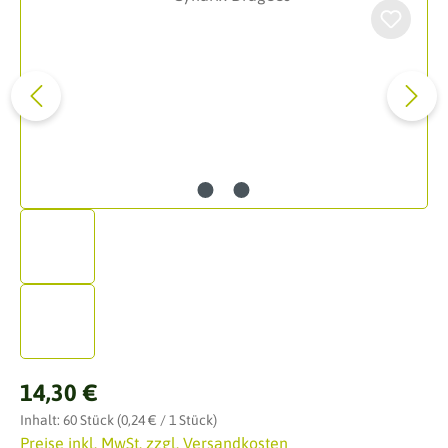
Regulärer Preis:
14,30 €
Inhalt:
60 Stück
(0,24 € / 1 Stück)
Preise inkl. MwSt. zzgl. Versandkosten