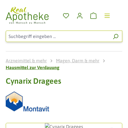
Zum Hauptinhalt springen
Warenkorb enthä
Arzneimittel & mehr
Magen, Darm & mehr
Hausmittel zur Verdauung
Cynarix Dragees
Bildergalerie überspringen