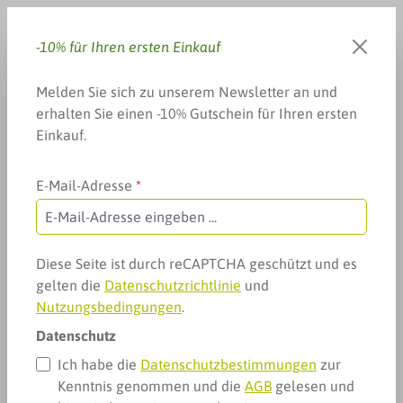
Zum Hauptinhalt springen
-10% für Ihren ersten Einkauf
Du hast 0 Produkte auf dem 
Warenkorb enthä
Melden Sie sich zu unserem Newsletter an und
erhalten Sie einen -10% Gutschein für Ihren ersten
Einkauf.
E-Mail-Adresse
*
Arzneimittel & mehr
Gelenke, Muskeln & mehr
Hyaluronsäure-Produkte
Casida Vitamin C Serum mit
Diese Seite ist durch reCAPTCHA geschützt und es
gelten die
Datenschutzrichtlinie
und
Hyaluron
Nutzungsbedingungen
.
Datenschutz
Ich habe die
Datenschutzbestimmungen
zur
Kenntnis genommen und die
AGB
gelesen und