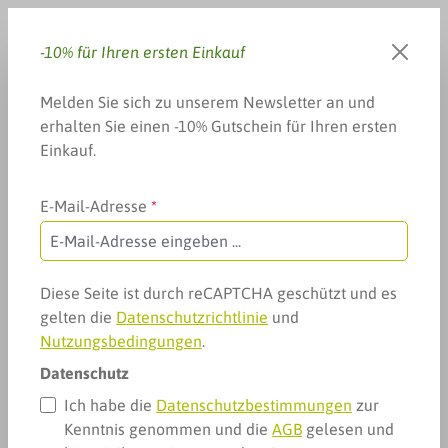
Zum Hauptinhalt springen
-10% für Ihren ersten Einkauf
Du hast 0 Produkte auf dem 
Warenkorb enthä
Melden Sie sich zu unserem Newsletter an und
erhalten Sie einen -10% Gutschein für Ihren ersten
Einkauf.
E-Mail-Adresse
*
Arzneimittel & mehr
Pflege, Hygiene & mehr
Hautpflege
Avène Sonnenfluid SPF 50+ mit
Diese Seite ist durch reCAPTCHA geschützt und es
gelten die
Datenschutzrichtlinie
und
Duftstoffen
Nutzungsbedingungen
.
Datenschutz
Ich habe die
Datenschutzbestimmungen
zur
Kenntnis genommen und die
AGB
gelesen und