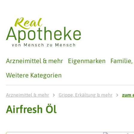
 Hauptinhalt springen
Zur Suche springen
Zur Hauptnavigation springen
Arzneimittel & mehr
Eigenmarken
Familie
Weitere Kategorien
Arzneimittel & mehr
Grippe, Erkältung & mehr
zum e
Airfresh Öl