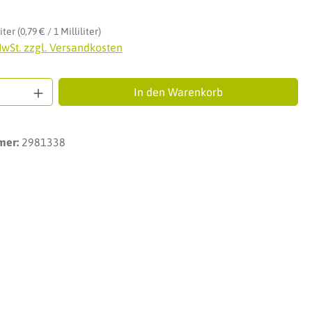
is:
liter
(0,79 € / 1 Milliliter)
MwSt. zzgl. Versandkosten
Anzahl: Gib den gewünschten Wert ein ode
In den Warenkorb
mer:
2981338