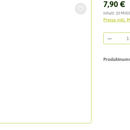
Regulärer Pre
7,90 €
Inhalt:
10 Milli
Preise inkl. 
Produkt 
Produktnum