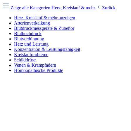
Zeige alle Kategorien
Herz, Kreislauf & mehr
Zurück
Herz, Kreislauf & mehr anzeigen
Arterienverkalkung
Blutdruckmessgeräte & Zubehör
Bluthochdruck
Blutverdünnung
Herz und Leistung
Konzentration & Leistungsfähigkeit
Kreislaufprobleme
Schilddrüse
Venen & Krampfadern
Homöopathische Produkte