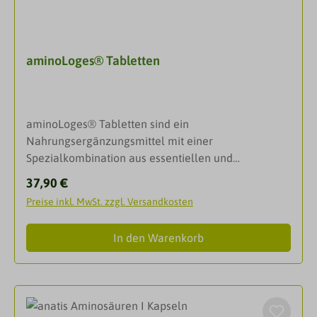
werden können.Eine Tablette enthält:L-Lysin* 148
mgL-Histidin* 30 mgL-Arginin* 39 mgL-Asparagin 74
mgL-Threonin 41 mgL-Serin 53 mgL-Glutamin 230
aminoLoges® Tabletten
mgL-Prolin 110 mgL-Alanin 34 mgL-Cystin 9,4 mgL-
Valin* 71,5 mgDL-Methionin* 32 mgL-Isoleucin* 59
mgL-Thyrosin 16 mgL-Leucin* 102,1 mgL-
Phenylalanin* 22 mgL-Tryptophan*(natürlichen
aminoLoges® Tabletten sind ein
Ursprungs) 13 mgL-Cystein 10 mgL-Glutamin 15,3
Nahrungsergänzungsmittel mit einer
mgTaurin 10,7 mgIn L-Carnitin als Grundlage* Eine
Spezialkombination aus essentiellen und
von 10 essentiellen AminosäurenFür die oben
semiessentiellen Aminosäuren, für Sportler und
angeführten Inhaltsstoffe wurde kein täglicher
Regulärer Preis:
37,90 €
aktive Menschen.EigenschaftenHält die
Bedarf festgelegt.Dieses Produkt enthält KEINE
Preise inkl. MwSt. zzgl. Versandkosten
Aminosäuren-Spiegel aufrecht und vermindert den
Hefe, Weizen, Getreide, Milch, Salz,
körpereigenen Muskelabbau bei der
Geschmacksstoffe.Zutaten: Lactalbumin, Hydrolysat,
In den Warenkorb
EnergiegewinnungKlinische Studie belegt
Zellulose, Magnesiumstearat, Silicium und L-Carnitin
signifikante Verbesserung der Ausdauerleistung um
HCl.Verwendungsempfehlung: Als
11 %1,2In Training und Wettkampf bedarfsgerecht
NahrungsergänzungsmittelErwachsene: 1 Tablette
einsetzbarPraktische Tabletten ohne unnötige
täglich
Zusatzstoffe statt Pulver oder ShakesDie drei Säulen