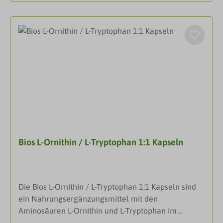
auslösen können. So eignet sich die Einnahme
Ammoniak, einem Abfallprodukt der Verdauung, in
dieses Sportlerpräparates nicht nur zur Ergänzung
Harnstoff beteiligt, der dann über den Urin
bei hohem körperlichem Leistungsanspruch.
ausgeschieden wird. Eine überlastete Leber kann
DarreichungsformKapselnAnwendungErwachsene:
diese Stickstoffverbindung nicht mehr effektiv
2 x 1 Kapsel täglich mit Flüssigkeit einnehmen.
abbauen, so dass sie ungehindert ins Gehirn
InhaltsstoffeZutaten: L-Arginin, L-Ornithin HCl;
vordringen kann und dort folgenschwere
Gelatine*; Farbstoffe*: Titandioxid, Eisenoxide und
Reaktionen auslösen kann. Zudem ist L-Ornithin
Eisenhydroxide, Ponceau 4 R**, Chinolingelb**,
Präkuror für die Synthese von Polyaminen, die für
Patentblau V. *Kapselhülle. **Können Aktivität und
die Zellteilung, sowie für die Bildung von DNA,
Aufmerksamkeit bei Kindern
Proteinen und Blutgefäßen wichtig sind. Es fördert
beeinträchtigen!Zusammensetzung pro Tagesdosis
die Nachtruhe, insbesondere bei nachlassender
(2 Kapseln): 250 mg L-Ornithin und 500 mg L-Arginin.
Bios L-Ornithin / L-Tryptophan 1:1 Kapseln
Leberleistung, die oft zu Durchschlafproblemen
führt. L-Phenylalanin, eine essenzielle aromatische
Aminosäure, ist am Aufbau von Proteinen beteiligt
und dient als Vorstufe von L-Tyrosin. L-Tyrosin ist
Die Bios L-Ornithin / L-Tryptophan 1:1 Kapseln sind
wichtig für die Bildung der stimmungsaufhellenden
ein Nahrungsergänzungsmittel mit den
Neurotransmitter Dopamin, Noradrenalin und
Aminosäuren L-Ornithin und L-Tryptophan im
Adrenalin, die eine zentrale Rolle bei der Steuerung
idealen 1:1 Verhältnis.Ornithin ist eine nicht