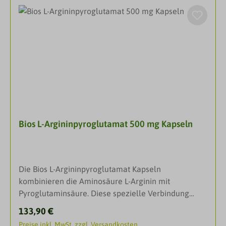
Botenstoffen, beispielsweise von HGH, das in der
Abbaumechanismus nur noch unzureichend, sodass
Hypophyse im Gehirn hergestellt wird und für
bedenkliche Substanzen ungehindert ins Gehirn
Zellwachstum und –differenzierung verantwortlich
vordringen und dort folgenschwere Reaktionen
ist. Eine Aufgabe dieser Substanz ist die Förderung
auslösen können. So eignet sich die Einnahme
des Wachstums von Muskeln, sowie die Steigerung
dieses Sportlerpäparates nicht nur zur Ergänzung
des Fettabbaus zur Energiebereitstellung. Als
bei hohem körperlichem Leistungsanspruch.
Booster wird Arginin vor allem von Athleten zum
DarreichungsformKapselnAnwendungErwachsene:
Kraftaufbau für einen sichtbaren Trainingseffekt
2 x 2 Kapseln täglich mit Flüssigkeit einnehmen.
eingesetzt. Da Lysin und Arginin dasselbe
InhaltsstoffeZutaten: L-Lysin HCl, L-Arginin, L-
Transportsystem an der Zellmembran nutzen,
Ornithin HCl; Füllstoff: Mannit* ; Gelatine**;
Bios L-Argininpyroglutamat 500 mg Kapseln
verlangsamt sich der Eintritt jeder einzelnen
Farbstoffe**: Eisenoxide und -hydroxide,
Komponente in die Zellen und L-Arginin verbleibt so
Chinolingelb***, Karmesin*** *Kann bei
länger im Blutkreislauf. Dadurch steht es dem
übermäßigem Verzehr abführend wirken!.
Körper länger zur Verfügung, was insbesondere bei
**Kapselhülle. ***Kann Aktivität und Aufmerksamkeit
Die Bios L-Argininpyroglutamat Kapseln
intensiven Trainingsphasen von Vorteil ist. L-
von Kindern beeinträchtigen!Zusammensetzung pro
kombinieren die Aminosäure L-Arginin mit
Argininpyroglutamat + L-Lysin Bios Kapseln werden
Tagesdosis (4 Kapseln): 480 mg L-Arginin, 360 mg L-
Pyroglutaminsäure. Diese spezielle Verbindung
mittels Fermentation gewonnen und entstammen
Ornithin und 480 mg L-Lysin.
bietet eine hohe Reinheit für Ihre tägliche
nicht tierischen Ursprungs.
Regulärer Preis:
133,90 €
Ergänzung in gewohnter Bios-
DarreichungsformKapselnAnwendungErwachsene:
Preise inkl. MwSt. zzgl. Versandkosten