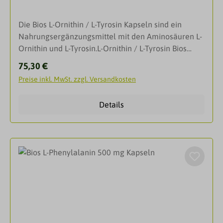
Kapselhülle: Gelatine; Farbstoffe in der Kapselhülle:
Patentblau V. *Kapselhülle. **Können Aktivität und
Titandioxid, Eisenoxid, Ponceau 4 R, Chinolingelb,
Aufmerksamkeit bei Kindern
Die Bios L-Ornithin / L-Tyrosin Kapseln sind ein
Patentblau V (Können Aktivität und Aufmerksamkeit
beeinträchtigen!Zusammensetzung pro Tagesdosis
Nahrungsergänzungsmittel mit den Aminosäuren L-
von Kindern beeinträchtigen!).Zusammensetzung
(2 Kapseln): 375 mg L-Ornithin und 250 mg L-
Ornithin und L-Tyrosin.L-Ornithin / L-Tyrosin Bios
pro Tagesdosis (2 Kapseln): 250 mg L-Ornithin und
Phenylalanin.
Kapseln kombinieren die bedeutenden
250 mg L-Tryptophan.
Regulärer Preis:
75,30 €
Eigenschaften zweier Aminosäuren, die eine
Preise inkl. MwSt. zzgl. Versandkosten
wichtige Rolle im menschlichen Stoffwechsel
spielen. L-Ornithin ist ein Zwischenprodukt des
Details
Harnstoffzyklus und entsteht aus L-Arginin. Es ist an
der Umwandlung von Ammoniak – einem
Abfallprodukt der Verdauung – in Harnstoff beteiligt,
der dann über den Urin ausgeschieden wird. Eine
überlastete Leber kann diese Stickstoffverbindung
nicht mehr effektiv abbauen, so dass sie
ungehindert ins Gehirn vordringen kann und dort
folgenschwere Reaktionen auslösen kann. Zudem
ist L-Ornithin Präkursor für die Synthese von
Polyaminen, die für die Zellteilung, sowie für die