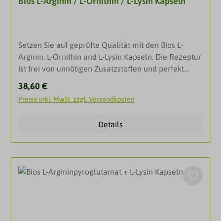
Bios L-Arginin / L-Ornithin / L-Lysin Kapseln
Lebenssituationen sinnvoll
sein.DarreichungsformKapselnAnwendungErwachse
ne: 1 x 1 Kapsel täglich mit Flüssigkeit
einnehmen.InhaltsstoffeZutaten: Füllstoff: Mannit
Setzen Sie auf geprüfte Qualität mit den Bios L-
(Kann bei übermäßigem Verzehr abführend
Arginin, L-Ornithin und L-Lysin Kapseln. Die Rezeptur
wirken!); L-Glutathion reduziert; Überzugsmittel:
ist frei von unnötigen Zusatzstoffen und perfekt
modifizierte Maisstärke, Talkum, Glycerol, Schellack,
bioverfügbar. Ideal zur Unterstützung Ihrer
Kaliumaluminiumsilikat, Titandioxid, Azorubin (Kann
Regulärer Preis:
38,60 €
sportlichen Ziele und eines aktiven Lebensstils.Der
Aktivität und Aufmerksamkeit bei Kindern
Preise inkl. MwSt. zzgl. Versandkosten
Aminosäurekomplex L-Arginin / L-Ornithin / L-Lysin
beeinträchtigen!), Kapselhülle: Gelatine; Farbstoff in
Bios Kapseln enthält die basischen Aminosäuren L-
der Kapselhülle: Titandioxid.Zusammensetzung pro
Details
Arginin, L-Ornithin und L-Lysin, die in einem engen
Tagesdosis (1 Kapsel): 50 mg red. L-Glutathion.
Zusammenhang zueinander stehen. L-Ornithin wird
im Harnstoffzyklus direkt aus L-Arginin gebildet. L-
Lysin verstärkt die Effekte von L-Arginin und L-
Ornithin, indem es ihren Transport vom Blut in die
Zellen verzögert. Da die drei basischen
Aminosäuren dasselbe Transportsystem an der
Zellmembran nutzen, verlangsamt sich der Eintritt