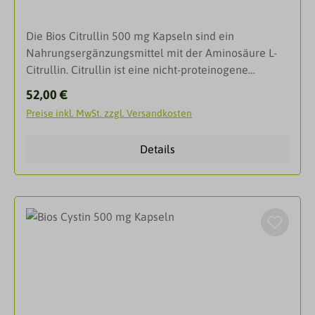
vorbeugen.AnwendungsgebieteSchützen die Zellen
vor freien RadikalenSteigern die Lebensdauer der
Die Bios Citrullin 500 mg Kapseln sind ein
ZellenFördern die Elastizität und Festigkeit der
Nahrungsergänzungsmittel mit der Aminosäure L-
HautDarreichungsformKapselnAnwendungErwachs
Citrullin. Citrullin ist eine nicht-proteinogene
ene: 2 x 1 Kapsel täglich mit Flüssigkeit einnehmen.
Aminosäure, das bedeutet, sie ist nicht am Aufbau
InhaltsstoffeZutaten: L-Carnosin, Kapselhülle:
Regulärer Preis:
52,00 €
von Proteinen beteiligt. Vielmehr ist Citrullin ein
Gelatine; Farbstoffe in der Kapselhülle: Titandioxid,
Preise inkl. MwSt. zzgl. Versandkosten
Zwischenprodukt des Harnstoffzyklus. Bei diesem
Eisendioxid, Ponceau 4 R, Chinolingelb, Patentblau V
Prozess werden stickstoffhaltige Abbauprodukte
(Können Aktivität und Aufmerksamkeit bei Kindern
Details
verstoffwechselt und anschließend über den Urin
beeinträchtigen!)Zusammensetzung pro Tagesdosis
ausgeleitet. Citrullin ist die Vorstufe von Arginin und
(2 Kapseln): 500 mg L-Carnosin.
ist daher vor allem bei Sportbegeisterten sehr
beliebt. Denn gerade für Athleten sind Kraft und
Ausdauer entscheidende Themen und ein Mehr an
Energie führt zu einer erhöhten Leistungsfähigkeit.
Arginin ist außerdem die alleinige Vorstufe für die
Bildung von Stickstoffmonoxid (NO), einer kleinen
Substanz, die unter anderem den Blutfluss der
Muskeln unterstützt. Citrullin 500 mg Bios Kapseln