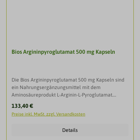
LeberDarreichungsformKapselnAnwendungErwachs
des Wachstums von Muskeln, sowie die Steigerung
ene: 2 x 2 Kapsel täglich mit Flüssigkeit einnehmen.
des Fettabbaus zur Energiebereitstellung. Als
InhaltsstoffeZutaten: L-Lysin HCl, L-Arginin, L-
Booster wird Arginin vor allem von Athleten zum
Ornithin HCl; Füllstoff: Mannit* ; Gelatine**;
Kraftaufbau für einen sichtbaren Trainingseffekt
Farbstoffe**: Eisenoxide und -hydroxide,
eingesetzt. Da Lysin und Arginin dasselbe
Chinolingelb***, Karmesin***. *Kann bei
Transportsystem an der Zellmembran nutzen,
übermäßigem Verzehr abführend wirken!
Bios Argininpyroglutamat 500 mg Kapseln
verlangsamt sich der Eintritt jeder einzelnen
**Kapselhülle. ***Kann Aktivität und Aufmerksamkeit
Komponente in die Zellen und L-Arginin verbleibt so
von Kindern beeinträchtigen! Zusammensetzung
länger im Blutkreislauf. Dadurch steht es dem
pro Tagesdosis (4 Kapsel): 480 mg L-Arginin, 360 mg
Körper länger zur Verfügung, was insbesondere bei
L-Ornithin und 480 mg L-Lysin.
Die Bios Argininpyroglutamat 500 mg Kapseln sind
intensiven Trainingsphasen von Vorteil ist.
ein Nahrungsergänzungsmittel mit dem
Argininpyroglutamat + Lysin Bios Kapseln werden
Aminosäureprodukt L-Arginin-L-Pyroglutamat.
mittels Fermentation gewonnen und entstammen
Dieses setzt sich aus den beiden Aminosäuren L-
nicht tierischen Ursprungs. AnwendungsgebieteFür
Regulärer Preis:
133,40 €
Arginin und L-Glutaminsäure
intensive TrainingsphasenFür eine bewusste
Preise inkl. MwSt. zzgl. Versandkosten
zusammen.Argininpyroglutamat setzt sich aus den
ErnährungDarreichungsformKapselnAnwendungErw
beiden Aminosäuren Arginin und Glutaminsäure
achsene: 1-2 x 1 Kapsel täglich mit Flüssigkeit
Details
zusammen und kommt im menschlichen Körper
einnehmen. InhaltsstoffeZutaten: L-Lysin HCl, L-
natürlicherweise vor. Dieses Dipeptid bildet eine