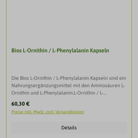
verschiedener Botenstoffe, beispielsweise von HGH,
das in der Hypophyse im Gehirn produziert wird und
für Zellwachstum und –differenzierung
verantwortlich ist. Eine Aufgabe dieser Substanz ist
die Förderung des Wachstums von Muskeln, sowie
die Steigerung des Fettabbaus zur
Bios L-Ornithin / L-Phenylalanin Kapseln
Energiebereitstellung. Als Booster wird L-Arginin vor
allem von Sportlern zum Kraftaufbau für einen
sichtbaren Trainingseffekt eingesetzt. Aber auch für
Nicht-Sportler kann dieses Kombinationspräparat
Die Bios L-Ornithin / L-Phenylalanin Kapseln sind ein
interessant sein: Eine weitere Funktion dieser
Nahrungsergänzungsmittel mit den Aminosäuren L-
basischen Aminosäuren ist die Umwandlung von
Ornithin und L-Phenylalanin.L-Ornithin / L-
Abfallprodukten der Verdauung, damit diese als
Phenylalanin Bios Kapseln kombinieren die
Harnstoff über den Urin ausgeschieden werden
Regulärer Preis:
60,30 €
bedeutenden Eigenschaften zweier Aminosäuren,
können. Ist die Leber überlastet, funktioniert dieser
Preise inkl. MwSt. zzgl. Versandkosten
die eine wichtige Rolle im menschlichen
Abbaumechanismus nur noch unzureichend, sodass
Stoffwechsel spielen. L-Ornithin ist ein
bedenkliche Substanzen ungehindert ins Gehirn
Details
Zwischenprodukt des Harnstoffzyklus und entsteht
vordringen und dort folgenschwere Reaktionen
aus L-Arginin. Es ist an der Umwandlung von