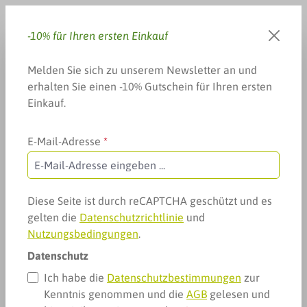
Zum Hauptinhalt springen
-10% für Ihren ersten Einkauf
Du hast 0 Produkte auf dem 
Warenkorb enthä
Melden Sie sich zu unserem Newsletter an und
erhalten Sie einen -10% Gutschein für Ihren ersten
Einkauf.
E-Mail-Adresse
*
Weitere Kategorien
Fitness, Sport & mehr
Muskelaufbau
Ready-to-drink Protein
Ready-to-drink Protein
Diese Seite ist durch reCAPTCHA geschützt und es
gelten die
Datenschutzrichtlinie
und
Nutzungsbedingungen
.
Datenschutz
Ich habe die
Datenschutzbestimmungen
zur
Kenntnis genommen und die
AGB
gelesen und