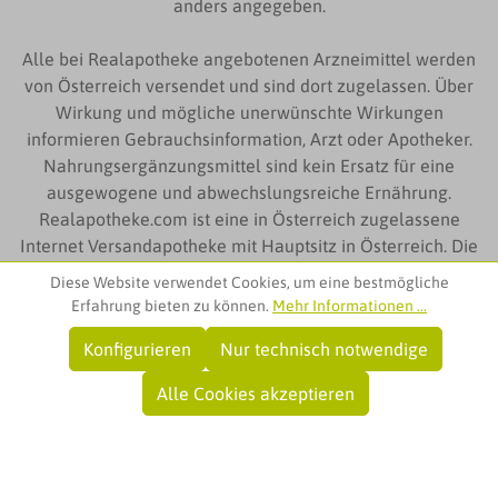
anders angegeben.
Alle bei Realapotheke angebotenen Arzneimittel werden
von Österreich versendet und sind dort zugelassen. Über
Wirkung und mögliche unerwünschte Wirkungen
informieren Gebrauchsinformation, Arzt oder Apotheker.
Nahrungsergänzungsmittel sind kein Ersatz für eine
ausgewogene und abwechslungsreiche Ernährung.
Realapotheke.com ist eine in Österreich zugelassene
Internet Versandapotheke mit Hauptsitz in Österreich. Die
auf Realapotheke.com zur Verfügung gestellten
Diese Website verwendet Cookies, um eine bestmögliche
Produktinformationen richten sich ausschließlich an
Erfahrung bieten zu können.
Mehr Informationen ...
Kunden aus Österreich
Konfigurieren
Nur technisch notwendige
© Team Santé Obere Apotheke
Alle Cookies akzeptieren