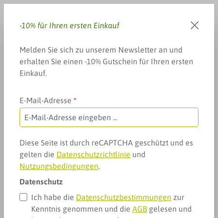
Zum Hauptinhalt springen
-10% für Ihren ersten Einkauf
Du hast 0 Produkte auf dem 
Warenkorb enthä
Melden Sie sich zu unserem Newsletter an und
erhalten Sie einen -10% Gutschein für Ihren ersten
Einkauf.
E-Mail-Adresse
*
Weitere Kategorien
Fitness, Sport & mehr
Muskelaufbau
Pflanzliches Protein
Pflanzliches Protein
Diese Seite ist durch reCAPTCHA geschützt und es
gelten die
Datenschutzrichtlinie
und
Nutzungsbedingungen
.
Datenschutz
Ich habe die
Datenschutzbestimmungen
zur
Kenntnis genommen und die
AGB
gelesen und