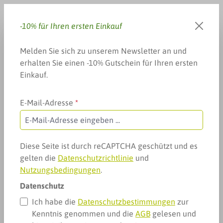
Zum Hauptinhalt springen
-10% für Ihren ersten Einkauf
Du hast 0 Produkte auf dem 
Warenkorb enthä
Melden Sie sich zu unserem Newsletter an und
erhalten Sie einen -10% Gutschein für Ihren ersten
Einkauf.
E-Mail-Adresse
*
Weitere Kategorien
Fitness, Sport & mehr
Gerätschaften & Equipment
Indoor Cycling
Indoor Cycling
Diese Seite ist durch reCAPTCHA geschützt und es
gelten die
Datenschutzrichtlinie
und
Nutzungsbedingungen
.
Datenschutz
Ich habe die
Datenschutzbestimmungen
zur
Kenntnis genommen und die
AGB
gelesen und