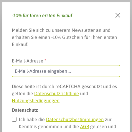
Zum Hauptinhalt springen
-10% für Ihren ersten Einkauf
Du hast 0 Produkte auf dem 
Warenkorb enthä
Melden Sie sich zu unserem Newsletter an und
erhalten Sie einen -10% Gutschein für Ihren ersten
Einkauf.
E-Mail-Adresse
*
Weitere Kategorien
Alles für Ihr Tier
Produkte für Kleintiere
Aquarium und Fische
Aquarium und Fische
Diese Seite ist durch reCAPTCHA geschützt und es
gelten die
Datenschutzrichtlinie
und
Nutzungsbedingungen
.
Datenschutz
Ich habe die
Datenschutzbestimmungen
zur
Kenntnis genommen und die
AGB
gelesen und