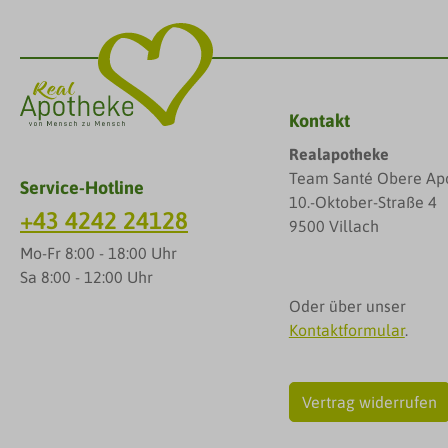
und zuver
Nutztier w
puncto M
Schweine,
Darreichu
verfütter
OnAnwend
Wirksamke
unbedeckt
Kontakt
das Natur
Brumm® Na
SonnenMo
das Roll 
Realapotheke
zum Kälb
können au
Team Santé Obere Ap
Service-Hotline
verabreic
werden. Anti Brumm® Naturel sollte
10.-Oktober-Straße 4
für Kälbe
+43 4242 24128
früheste
9500 Villach
und Moor 
Auftrage
Mo-Fr 8:00 - 18:00 Uhr
Kotverfes
angewendet werd
Sa 8:00 - 12:00 Uhr
normale D
Sie auch fo
Oder über unser
Zusatzinf
auf Wund
Kontaktformular
.
künstlich
auftragen Berührung mit den Aug
künstlic
vermeide
Konservie
reizt die Augen) B
Vertrag widerrufen
Vegan Al
einem Ja
lüssigke
sparsam 