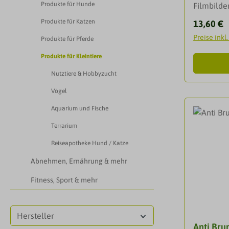
Produkte für Hunde
Filmbild
Schutz vo
Produkte für Katzen
Reguläre
13,60 €
gegen Sc
Preise inkl
Produkte für Pferde
schädlich
Rinder, S
Produkte für Kleintiere
Ziege, Ka
Nutztiere & Hobbyzucht
Arten.An
Haut mit 
Vögel
atmungsa
Aquarium und Fische
feuchtigk
Terrarium
Metallfilm
besondere
Reiseapotheke Hund / Katze
effektiv 
Abnehmen, Ernährung & mehr
ist vielse
geeignet 
Fitness, Sport & mehr
Schmutz u
werden so
Kälbern)
Hersteller
Anti Bru
endungVo