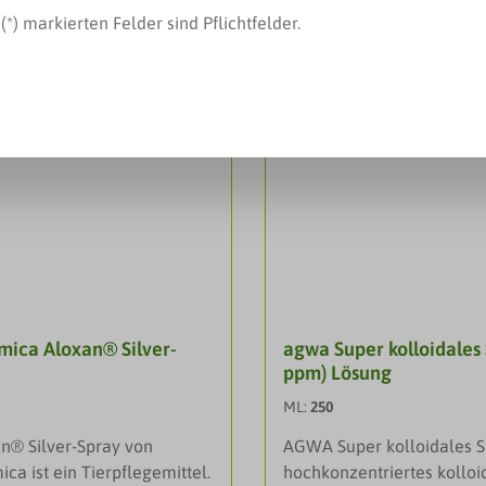
(*) markierten Felder sind Pflichtfelder.
ica Aloxan® Silver-
agwa Super kolloidales 
ppm) Lösung
ML:
250
n® Silver-Spray von
AGWA Super kolloidales Sil
ca ist ein Tierpflegemittel.
hochkonzentriertes kolloid