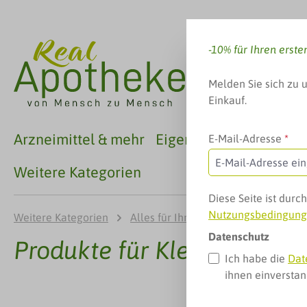
 Hauptinhalt springen
Zur Suche springen
Zur Hauptnavigation springen
-10% für Ihren erste
Melden Sie sich zu 
Einkauf.
Arzneimittel & mehr
Eigenmarken
Familie
E-Mail-Adresse
*
Weitere Kategorien
Diese Seite ist dur
Nutzungsbedingun
Weitere Kategorien
Alles für Ihr Tier
Produkte für Kl
Datenschutz
Produkte für Kleintiere
Ich habe die
Dat
ihnen einversta