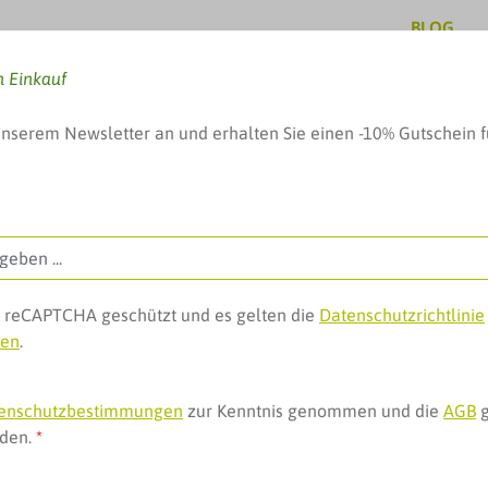
BLOG
n Einkauf
unserem Newsletter an und erhalten Sie einen -10% Gutschein f
, Baby & mehr
Pflege & Schönheit
Geschenke, 
ch reCAPTCHA geschützt und es gelten die
Datenschutzrichtlinie
gen
.
eintiere
enschutzbestimmungen
zur Kenntnis genommen und die
AGB
g
nden.
*