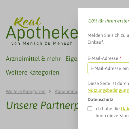
 Hauptinhalt springen
Zur Suche springen
Zur Hauptnavigation springen
-10% für Ihren erste
Melden Sie sich zu 
Einkauf.
Arzneimittel & mehr
Eigenmarken
Familie
E-Mail-Adresse
*
Weitere Kategorien
Diese Seite ist dur
Nutzungsbedingun
Weitere Kategorien
Abnehmen, Ernährung & mehr
s
Datenschutz
Unsere Partnerprodukte
Ich habe die
Dat
ihnen einversta