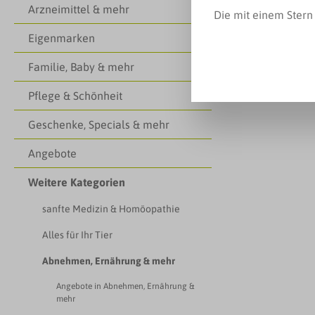
Arzneimittel & mehr
Die mit einem Stern 
Keine 
Eigenmarken
Familie, Baby & mehr
Pflege & Schönheit
Geschenke, Specials & mehr
Angebote
Weitere Kategorien
sanfte Medizin & Homöopathie
Alles für Ihr Tier
Abnehmen, Ernährung & mehr
Angebote in Abnehmen, Ernährung &
mehr