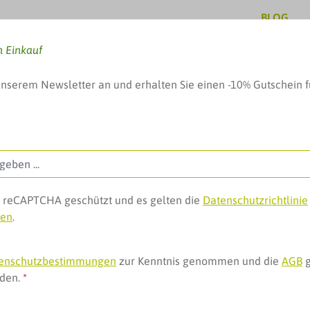
BLOG
n Einkauf
unserem Newsletter an und erhalten Sie einen -10% Gutschein f
, Baby & mehr
Pflege & Schönheit
Geschenke, 
ch reCAPTCHA geschützt und es gelten die
Datenschutzrichtlinie
gen
.
pezielle Nahrungsmittel
Unsere Partnerprodukte
enschutzbestimmungen
zur Kenntnis genommen und die
AGB
g
nden.
*